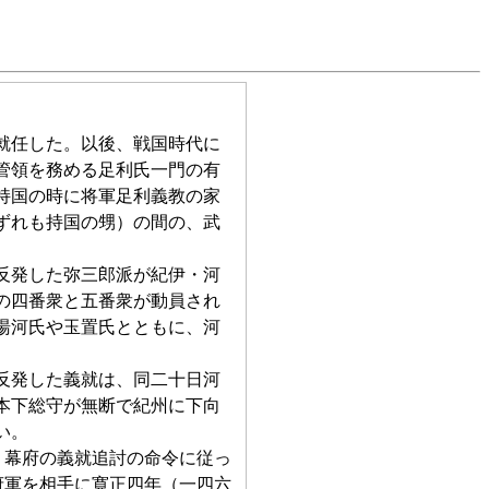
就任した。以後、戦国時代に
管領を務める足利氏一門の有
持国の時に将軍足利義教の家
ずれも持国の甥）の間の、武
反発した弥三郎派が紀伊・河
の四番衆と五番衆が動員され
湯河氏や玉置氏とともに、河
反発した義就は、同二十日河
本下総守が無断で紀州に下向
い。
幕府の義就追討の命令に従っ
府軍を相手に寛正四年（一四六