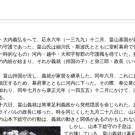
大内義弘をへて、応永六年（一三九九）十二月、畠山基国が
の守護であった。畠山氏は細川氏・斯波氏とともに室町幕府で
一時的なもの）河内・越中・大和宇智郡の守護職を得ていた。
の内紛が始まり、それが義就（持国の子）と弥三郎・政長（い
畠山持国が没し、義就が家督を継承した。同年六月、これに
鎮圧するため、幕府軍とともに河内に下った。その際、奉公衆
加わり、同年七月から康正元年（一四五五）十二月にかけて、
る。
六日、畠山義就は将軍足利義政から突然隠居を命じられた。
ライバルの政長に移った。時を同じくした九月二十八日に、山
の山本下総守の行動は、義就の動きと関係があるのかもしれな
しかし、山本下総守の子息は、
て出陣している。畠山義就は幕