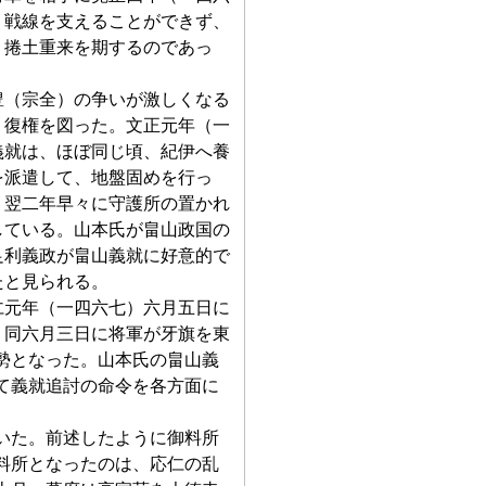
、戦線を支えることができず、
、捲土重来を期するのであっ
（宗全）の争いが激しくなる
、復権を図った。文正元年（一
義就は、ほぼ同じ頃、紀伊へ養
を派遣して、地盤固めを行っ
、翌二年早々に守護所の置かれ
している。山本氏が畠山政国の
足利義政が畠山義就に好意的で
たと見られる。
元年（一四六七）六月五日に
、同六月三日に将軍が牙旗を東
勢となった。山本氏の畠山義
て義就追討の命令を各方面に
いた。前述したように御料所
料所となったのは、応仁の乱