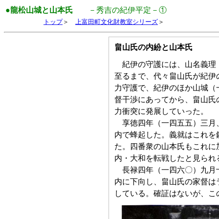
●龍松山城と山本氏
－秀吉の紀伊平定－①
トップ
＞
上富田町文化財教室シリーズ
＞
畠山氏の内紛と山本氏
紀伊の守護には、山名義理・
至るまで、代々畠山氏が紀伊
力守護で、紀伊のほか山城（
督干渉にあってから、畠山氏
力衝突に発展していった。
享徳四年（一四五五）三月、
内で蜂起した。義就はこれを
た。四番衆の山本氏もこれに
内・大和を転戦したと見られ
長禄四年（一四六〇）九月十
内に下向し、畠山氏の家督は
している。確証はないが、こ