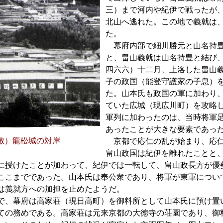
三）まで河内や紀伊で戦ったが
北山へ逃れた。この地で義就は
た。
幕府内部で細川勝元と山名持豊
と、畠山義就は山名持豊と結び
四六六）十二月、上洛した畠山
子の政国（能登守護家の子息）
た。山本氏も政国の軍に加わり
ていた広城（現広川町）を攻略
軍列に加わったのは、当時将軍
あったことが大きな要素であっ
敷）龍松城の対岸
京都で応仁の乱が始まり、応仁
畠山政国は紀伊を離れたことと
に授けたことが加わって、紀伊では一転して、畠山政長方が優
ここまでであった。山本氏は奉公衆であり、将軍が東軍につい
は義就方への加担を止めたようだ。
、幕府は高家荘（現日高町）を御料所として山本氏に預け置
ての務めである。高家荘は元来京都の大徳寺の荘園であり、御