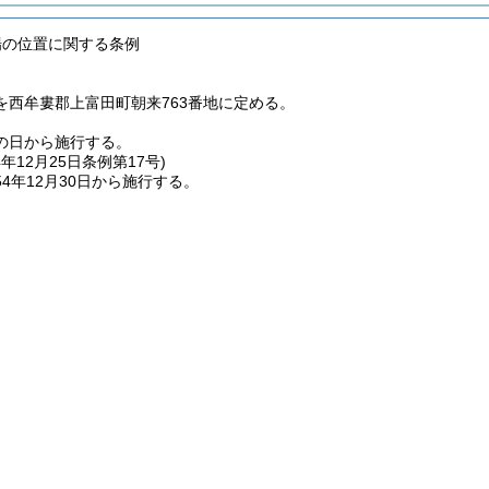
場の位置に関する条例
を西牟婁郡上富田町朝来763番地に定める。
の日から施行する。
4年12月25日
条例第17号)
4年12月30日から施行する。