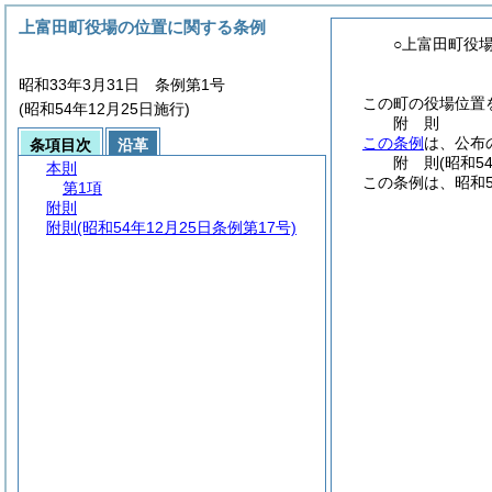
上富田町役場の位置に関する条例
○上富田町役
昭和33年3月31日 条例第1号
この町の役場位置
(昭和54年12月25日施行)
附
則
この条例
は、公布
条項目次
沿革
附
則
(昭和5
本則
この条例は、昭和5
第1項
附則
附則
(昭和54年12月25日条例第17号)