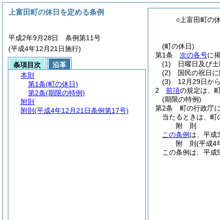
上富田町の休日を定める条例
○上富田町の
平成2年9月28日 条例第11号
(町の休日)
(平成4年12月21日施行)
第1条
次の各号
に
(1)
日曜日及び土
条項目次
沿革
(2)
国民の祝日に
本則
(3)
12月29日か
第1条
(町の休日)
2
前項
の規定は、
第2条
(期限の特例)
(期限の特例)
附則
第2条
町の行政庁
附則
(平成4年12月21日条例第17号)
当たるときは、町
附
則
この条例
は、平成
附
則
(平成4
この条例は、平成