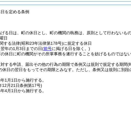
休日を定める条例
掲げる日は、町の休日とし、町の機関の執務は、原則として行わないも
曜日
関する法律
(昭和23年法律第178号)
に規定する休日
ら翌年の1月3日までの日
(
前号
に掲げる日を除く。)
町の休日に町の機関がその所掌事務を遂行することを妨げるものではな
に対する申請、届出その他の行為の期限で条例又は規則で規定する期間
の休日の翌日をもってその期限とみなす。
ただし、条例又は規則に別段
3年1月1日から施行する。
年12月21日
条例第17号)
5年4月1日から施行する。