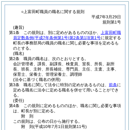
○上富田町職員の職名に関する規則
平成7年3月29日
規則第1号
(趣旨)
第1条
この規則は、別に定めがあるもののほか、
上富田町職
員定数条例
(平成7年条例第1号)
第2条第1項第1号
に規定する
町長の事務部局の職員の職名に関し必要な事項を定めるも
のとする。
(職名)
第2条
職員の職名は、次のとおりとする。
会計管理者、課長、副課長、検査員、室長、所長、副所
長、班長、主幹、所長補佐、専門員、主任、主査、主事、
保育士、栄養士、管理栄養士、調理師
(法令に基づく職名の併用)
第3条
職名に関して法令に特別の定めがあるものは、
前条
に
定める職名に法令に定める職名を併せて用いることができ
る。
(委任)
第4条
この規則に定めるもののほか、職名に関し必要な事項
は、町長が別に定める。
附
則
この規則は、公布の日から施行する。
附
則
(平成10年7月1日
規則第11号)