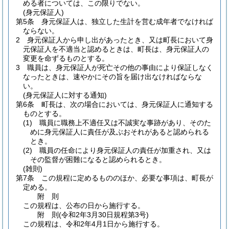
める者については、この限りでない。
(身元保証人)
第5条
身元保証人は、独立した生計を営む成年者でなければ
ならない。
2
身元保証人から申し出があったとき、又は町長において身
元保証人を不適当と認めるときは、町長は、身元保証人の
変更を命ずるものとする。
3
職員は、身元保証人が死亡その他の事由により保証しなく
なったときは、速やかにその旨を届け出なければならな
い。
(身元保証人に対する通知)
第6条
町長は、次の場合においては、身元保証人に通知する
ものとする。
(1)
職員に職務上不適任又は不誠実な事跡があり、そのた
めに身元保証人に責任が及ぶおそれがあると認められる
とき。
(2)
職員の任命により身元保証人の責任が加重され、又は
その監督が困難になると認められるとき。
(雑則)
第7条
この規程に定めるもののほか、必要な事項は、町長が
定める。
附
則
この規程は、公布の日から施行する。
附
則
(令和2年3月30日
規程第3号)
この規程は、令和2年4月1日から施行する。