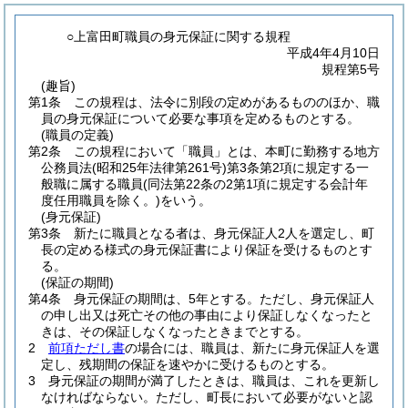
○上富田町職員の身元保証に関する規程
平成4年4月10日
規程第5号
(趣旨)
第1条
この規程は、法令に別段の定めがあるもののほか、職
員の身元保証について必要な事項を定めるものとする。
(職員の定義)
第2条
この規程において「職員」とは、本町に勤務する地方
公務員法
(昭和25年法律第261号)
第3条第2項に規定する一
般職に属する職員
(同法第22条の2第1項に規定する会計年
度任用職員を除く。)
をいう。
(身元保証)
第3条
新たに職員となる者は、身元保証人2人を選定し、町
長の定める様式の身元保証書により保証を受けるものとす
る。
(保証の期間)
第4条
身元保証の期間は、5年とする。
ただし、身元保証人
の申し出又は死亡その他の事由により保証しなくなったと
きは、その保証しなくなったときまでとする。
2
前項ただし書
の場合には、職員は、新たに身元保証人を選
定し、残期間の保証を速やかに受けるものとする。
3
身元保証の期間が満了したときは、職員は、これを更新し
なければならない。
ただし、町長において必要がないと認