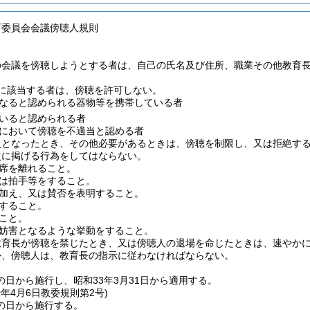
育委員会会議傍聴人規則
の会議を傍聴しようとする者は、自己の氏名及び住所、職業その他教育
1に該当する者は、傍聴を許可しない。
なると認められる器物等を携帯している者
いると認められる者
において傍聴を不適当と認める者
員となったとき、その他必要があるときは、傍聴を制限し、又は拒絶す
次に掲げる行為をしてはならない。
席を離れること。
は拍手等をすること。
加え、又は賛否を表明すること。
すること。
こと。
妨害となるような挙動をすること。
教育長が傍聴を禁じたとき、又は傍聴人の退場を命じたときは、速やか
か、傍聴人は、教育長の指示に従わなければならない。
の日から施行し、昭和33年3月31日から適用する。
0年4月6日
教委規則第2号)
の日から施行する。