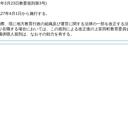
7年3月23日
教委規則第3号)
27年4月1日から施行する。
の際、現に地方教育行政の組織及び運営に関する法律の一部を改正する
り在職する場合においては、この規則による改正後の上富田町教育委員
議傍聴人規則は、なおその効力を有する。