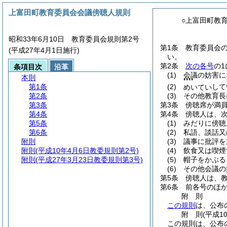
上富田町教育委員会会議傍聴人規則
○上富田町教
昭和33年6月10日 教育委員会規則第2号
第1条
教育委員会
(平成27年4月1日施行)
い。
第2条
次の各号
の
条項目次
沿革
(1)
会議の妨害に
本則
❜❜❜❜
第1条
(2)
して
めいてい
第2条
(3)
その他教育長
第3条
第3条
傍聴席が満
第4条
第4条
傍聴人は、
第5条
(1)
みだりに傍聴
第6条
(2)
私語、談話又
附則
(3)
議事に批評を
附則
(平成10年4月6日教委規則第2号)
(4)
飲食又は喫煙
附則
(平成27年3月23日教委規則第3号)
(5)
帽子をかぶる
(6)
その他会議の
第5条
傍聴人は、
第6条
前各号のほ
附
則
この規則
は、公布
附
則
(平成1
この規則は、公布