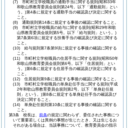
(7)
市町村立学校職員の通勤手当に関する規則
(昭和33年
和歌山県教育委員会規則第24号。以下「通勤規則」とい
う。)
第4条に規定する通勤手当の確認及び決定に関する
こと。
(8)
通勤規則第14条に規定する事後の確認に関すること。
(9)
市町村立学校職員の給与に関する規則
(昭和29年和歌
山県教育委員会規則第5号。以下「給与規則」という。)
第7条第6項に規定する扶養手当の確認及び決定に関する
こと。
(10)
給与規則第7条第9項に規定する事後の確認に関する
こと。
(11)
市町村立学校職員の住居手当に関する規則
(昭和50年
和歌山県教育委員会規則第6号。以下「住居規則」とい
う。)
第6条に規定する住居手当の確認及び決定に関する
こと。
(12)
住居規則第9条に規定する事後の確認に関すること。
(13)
市町村立学校職員の単身赴任手当に関する規則
(平成
2年和歌山県教育委員会規則第2号。以下「単身赴任規
則」という。)
第8条に規定する単身赴任手当の確認及び
決定に関すること。
(14)
単身赴任規則第10条に規定する事後の確認に関する
こと。
第3条
校長は、
前条
の規定に関わらず、委任された事務につ
いて重要若しくは異例の事態が生じたとき、又は生じるお
それがある場合は、当該事務について、教育委員会の指示