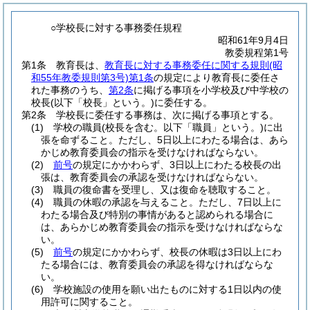
○学校長に対する事務委任規程
昭和61年9月4日
教委規程第1号
第1条
教育長は、
教育長に対する事務委任に関する規則
(昭
和55年教委規則第3号)
第1条
の規定により教育長に委任さ
れた事務のうち、
第2条
に掲げる事項を小学校及び中学校の
校長
(以下「校長」という。)
に委任する。
第2条
学校長に委任する事務は、次に掲げる事項とする。
(1)
学校の職員
(校長を含む。以下「職員」という。)
に出
張を命ずること。
ただし、5日以上にわたる場合は、あら
かじめ教育委員会の指示を受けなければならない。
(2)
前号
の規定にかかわらず、3日以上にわたる校長の出
張は、教育委員会の承認を受けなければならない。
(3)
職員の復命書を受理し、又は復命を聴取すること。
(4)
職員の休暇の承認を与えること。
ただし、7日以上に
わたる場合及び特別の事情があると認められる場合に
は、あらかじめ教育委員会の指示を受けなければならな
い。
(5)
前号
の規定にかかわらず、校長の休暇は3日以上にわ
たる場合には、教育委員会の承認を得なければならな
い。
(6)
学校施設の使用を願い出たものに対する1日以内の使
用許可に関すること。