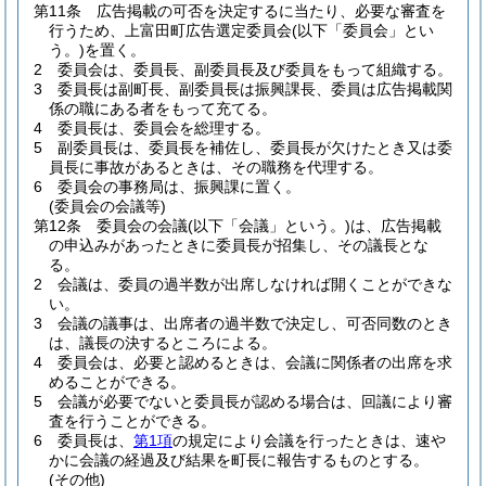
第11条
広告掲載の可否を決定するに当たり、必要な審査を
行うため、上富田町広告選定委員会
(以下「委員会」とい
う。)
を置く。
2
委員会は、委員長、副委員長及び委員をもって組織する。
3
委員長は副町長、副委員長は振興課長、委員は広告掲載関
係の職にある者をもって充てる。
4
委員長は、委員会を総理する。
5
副委員長は、委員長を補佐し、委員長が欠けたとき又は委
員長に事故があるときは、その職務を代理する。
6
委員会の事務局は、振興課に置く。
(委員会の会議等)
第12条
委員会の会議
(以下「会議」という。)
は、広告掲載
の申込みがあったときに委員長が招集し、その議長とな
る。
2
会議は、委員の過半数が出席しなければ開くことができな
い。
3
会議の議事は、出席者の過半数で決定し、可否同数のとき
は、議長の決するところによる。
4
委員会は、必要と認めるときは、会議に関係者の出席を求
めることができる。
5
会議が必要でないと委員長が認める場合は、回議により審
査を行うことができる。
6
委員長は、
第1項
の規定により会議を行ったときは、速や
かに会議の経過及び結果を町長に報告するものとする。
(その他)