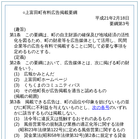
○上富田町有料広告掲載要綱
平成21年2月18日
要綱第3号
(趣旨)
第1条
この要綱は、町の自主財源の確保及び地域経済の活性
化を図るため、町の財産等を広告媒体として活用し、民間
企業等の広告を有料で掲載することに関して必要な事項を
定めるものとする。
(定義)
第2条
この要綱において、広告媒体とは、次に掲げる町の財
産をいう。
(1)
広報かみとんだ
(2)
上富田町ホームページ
(3)
くちくまのコミュニティバス
(4)
その他町長が広告掲載を適当と認めるもの
(掲載の範囲)
第3条
掲載できる広告は、町の品位や印象を妨げないもの並
びに町民に不利益を与えないものとし、
次の各号
のいずれ
かに該当するものは掲載しない。
(1)
法令等に違反又は抵触するおそれのあるもの
(2)
風俗営業等の規制及び業務の適正化等に関する法律
(昭和23年法律第122号)
に定める風俗営業に関するもの
(3)
貸金業法
(昭和58年法律第32号)
第2条に規定する貸金