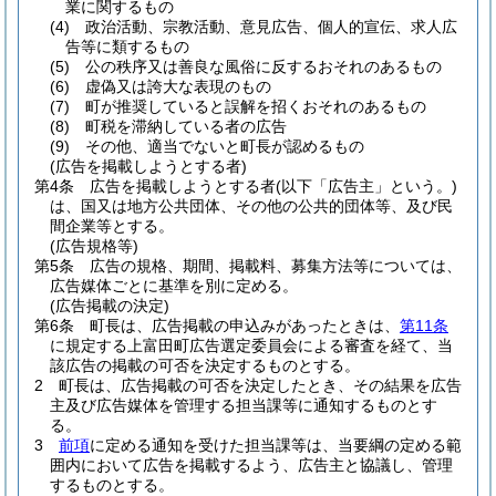
業に関するもの
(4)
政治活動、宗教活動、意見広告、個人的宣伝、求人広
告等に類するもの
(5)
公の秩序又は善良な風俗に反するおそれのあるもの
(6)
虚偽又は誇大な表現のもの
(7)
町が推奨していると誤解を招くおそれのあるもの
(8)
町税を滞納している者の広告
(9)
その他、適当でないと町長が認めるもの
(広告を掲載しようとする者)
第4条
広告を掲載しようとする者
(以下「広告主」という。)
は、国又は地方公共団体、その他の公共的団体等、及び民
間企業等とする。
(広告規格等)
第5条
広告の規格、期間、掲載料、募集方法等については、
広告媒体ごとに基準を別に定める。
(広告掲載の決定)
第6条
町長は、広告掲載の申込みがあったときは、
第11条
に規定する上富田町広告選定委員会による審査を経て、当
該広告の掲載の可否を決定するものとする。
2
町長は、広告掲載の可否を決定したとき、その結果を広告
主及び広告媒体を管理する担当課等に通知するものとす
る。
3
前項
に定める通知を受けた担当課等は、当要綱の定める範
囲内において広告を掲載するよう、広告主と協議し、管理
するものとする。