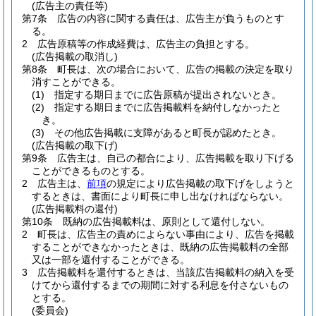
(広告主の責任等)
第7条
広告の内容に関する責任は、広告主が負うものとす
る。
2
広告原稿等の作成経費は、広告主の負担とする。
(広告掲載の取消し)
第8条
町長は、次の場合において、広告の掲載の決定を取り
消すことができる。
(1)
指定する期日までに広告原稿が提出されないとき。
(2)
指定する期日までに広告掲載料を納付しなかったと
き。
(3)
その他広告掲載に支障があると町長が認めたとき。
(広告掲載の取下げ)
第9条
広告主は、自己の都合により、広告掲載を取り下げる
ことができるものとする。
2
広告主は、
前項
の規定により広告掲載の取下げをしようと
するときは、書面により町長に申し出なければならない。
(広告掲載料の還付)
第10条
既納の広告掲載料は、原則として還付しない。
2
町長は、広告主の責めによらない事由により、広告を掲載
することができなかったときは、既納の広告掲載料の全部
又は一部を還付することができる。
3
広告掲載料を還付するときは、当該広告掲載料の納入を受
けてから還付するまでの期間に対する利息を付さないもの
とする。
(委員会)