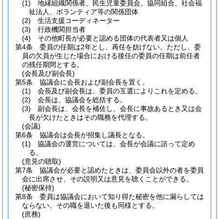
(1)
地縁組織関係者、民生児童委員会、協同組合、社会福
祉法人、ボランティア等の関係団体
(2)
生活支援コーディネーター
(3)
行政機関担当者
(4)
その他町長が必要と認める団体の代表者又は個人
第4条
委員の任期は2年とし、再任を妨げない。
ただし、委
員の欠員が生じた場合における後任の委員の任期は前任者
の残任期間とする。
(会長及び副会長)
第5条
協議会に会長および副会長を置く。
(1)
会長及び副会長は、委員の互選によりこれを定める。
(2)
会長は、協議会を総括する。
(3)
副会長は、会長を補佐し、会長に事故あるとき又は会
長が欠けたときはその職務を代理する。
(会議)
第6条
協議会は会長が招集し議長となる。
(1)
協議会の運営については、会長が会議に諮って定め
る。
(意見の聴取)
第7条
協議会が必要と認めたときは、委員会以外の者を委員
会に出席させ、その説明又は意見を聴くことができる。
(秘密保持)
第8条
委員は協議会において知り得た秘密を他に漏らしては
ならない。
その職を退いた後も同様とする。
(庶務)