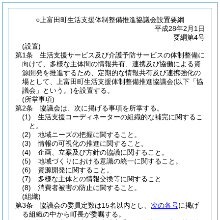
○上富田町生活支援体制整備推進協議会設置要綱
平成28年2月1日
要綱第4号
(設置)
第1条
生活支援サービス及び介護予防サービスの体制整備に
向けて、多様な主体間の情報共有、連携及び協働による資
源開発を推進するため、定期的な情報共有及び連携強化の
場として、上富田町生活支援体制整備推進協議会
(以下「協
議会」という。)
を設置する。
(所掌事項)
第2条
協議会は、次に掲げる事項を所掌する。
(1)
生活支援コーディネーターの組織的な補完に関するこ
と。
(2)
地域ニーズの把握に関すること。
(3)
情報の可視化の推進に関すること。
(4)
企画、立案及び方針の協議に関すること。
(5)
地域づくりにおける意識の統一に関すること。
(6)
資源開発に関すること。
(7)
多様な主体との情報交換等に関すること
(8)
消費者被害の防止に関すること。
(組織)
第3条
協議会の委員定数は15名以内とし、
次の各号
に掲げ
る組織の中から町長が委嘱する。