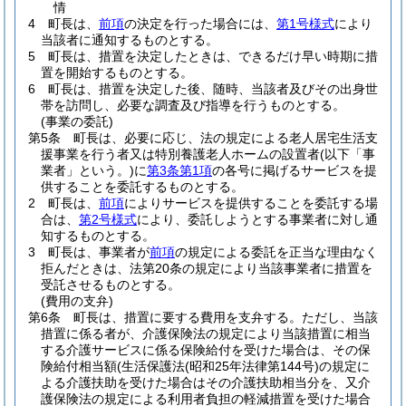
情
4
町長は、
前項
の決定を行った場合には、
第1号様式
により
当該者に通知するものとする。
5
町長は、措置を決定したときは、できるだけ早い時期に措
置を開始するものとする。
6
町長は、措置を決定した後、随時、当該者及びその出身世
帯を訪問し、必要な調査及び指導を行うものとする。
(事業の委託)
第5条
町長は、必要に応じ、法の規定による老人居宅生活支
援事業を行う者又は特別養護老人ホームの設置者
(以下「事
業者」という。)
に
第3条第1項
の各号に掲げるサービスを提
供することを委託するものとする。
2
町長は、
前項
によりサービスを提供することを委託する場
合は、
第2号様式
により、委託しようとする事業者に対し通
知するものとする。
3
町長は、事業者が
前項
の規定による委託を正当な理由なく
拒んだときは、法第20条の規定により当該事業者に措置を
受託させるものとする。
(費用の支弁)
第6条
町長は、措置に要する費用を支弁する。
ただし、当該
措置に係る者が、介護保険法の規定により当該措置に相当
する介護サービスに係る保険給付を受けた場合は、その保
険給付相当額
(生活保護法
(昭和25年法律第144号)
の規定に
よる介護扶助を受けた場合はその介護扶助相当分を、又介
護保険法の規定による利用者負担の軽減措置を受けた場合