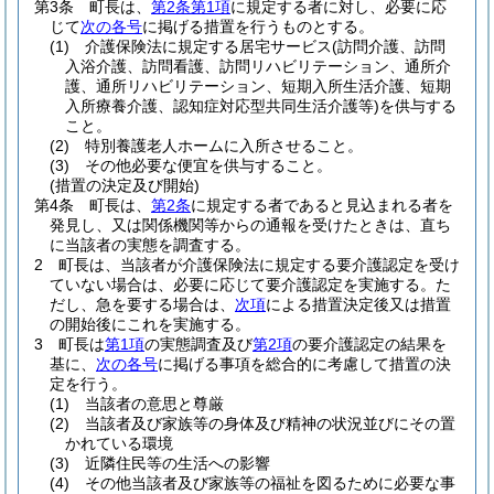
第3条
町長は、
第2条第1項
に規定する者に対し、必要に応
じて
次の各号
に掲げる措置を行うものとする。
(1)
介護保険法に規定する居宅サービス
(訪問介護、訪問
入浴介護、訪問看護、訪問リハビリテーション、通所介
護、通所リハビリテーション、短期入所生活介護、短期
入所療養介護、認知症対応型共同生活介護等)
を供与する
こと。
(2)
特別養護老人ホームに入所させること。
(3)
その他必要な便宜を供与すること。
(措置の決定及び開始)
第4条
町長は、
第2条
に規定する者であると見込まれる者を
発見し、又は関係機関等からの通報を受けたときは、直ち
に当該者の実態を調査する。
2
町長は、当該者が介護保険法に規定する要介護認定を受け
ていない場合は、必要に応じて要介護認定を実施する。
た
だし、急を要する場合は、
次項
による措置決定後又は措置
の開始後にこれを実施する。
3
町長は
第1項
の実態調査及び
第2項
の要介護認定の結果を
基に、
次の各号
に掲げる事項を総合的に考慮して措置の決
定を行う。
(1)
当該者の意思と尊厳
(2)
当該者及び家族等の身体及び精神の状況並びにその置
かれている環境
(3)
近隣住民等の生活への影響
(4)
その他当該者及び家族等の福祉を図るために必要な事