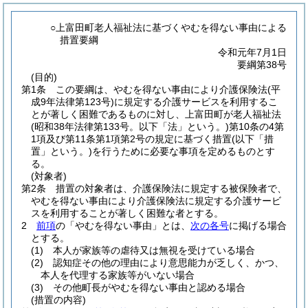
○上富田町老人福祉法に基づくやむを得ない事由による
措置要綱
令和元年7月1日
要綱第38号
(目的)
第1条
この要綱は、やむを得ない事由により介護保険法
(平
成9年法律第123号)
に規定する介護サービスを利用するこ
とが著しく困難であるものに対し、上富田町が老人福祉法
(昭和38年法律第133号。以下「法」という。)
第10条の4第
1項及び第11条第1項第2号の規定に基づく措置
(以下「措
置」という。)
を行うために必要な事項を定めるものとす
る。
(対象者)
第2条
措置の対象者は、介護保険法に規定する被保険者で、
やむを得ない事由により介護保険法に規定する介護サービ
スを利用することが著しく困難な者とする。
2
前項
の「やむを得ない事由」とは、
次の各号
に掲げる場合
とする。
(1)
本人が家族等の虐待又は無視を受けている場合
(2)
認知症その他の理由により意思能力が乏しく、かつ、
本人を代理する家族等がいない場合
(3)
その他町長がやむを得ない事由と認める場合
(措置の内容)