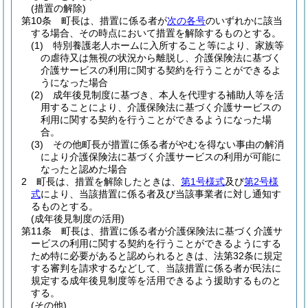
(措置の解除)
第10条
町長は、措置に係る者が
次の各号
のいずれかに該当
する場合、その時点において措置を解除するものとする。
(1)
特別養護老人ホームに入所すること等により、家族等
の虐待又は無視の状況から離脱し、介護保険法に基づく
介護サービスの利用に関する契約を行うことができるよ
うになった場合
(2)
成年後見制度に基づき、本人を代理する補助人等を活
用することにより、介護保険法に基づく介護サービスの
利用に関する契約を行うことができるようになった場
合。
(3)
その他町長が措置に係る者がやむを得ない事由の解消
により介護保険法に基づく介護サービスの利用が可能に
なったと認めた場合
2
町長は、措置を解除したときは、
第1号様式
及び
第2号様
式
により、当該措置に係る者及び当該事業者に対し通知す
るものとする。
(成年後見制度の活用)
第11条
町長は、措置に係る者が介護保険法に基づく介護サ
ービスの利用に関する契約を行うことができるようにする
ため特に必要があると認められるときは、法第32条に規定
する審判を請求するなどして、当該措置に係る者が民法に
規定する成年後見制度等を活用できるよう援助するものと
する。
(その他)