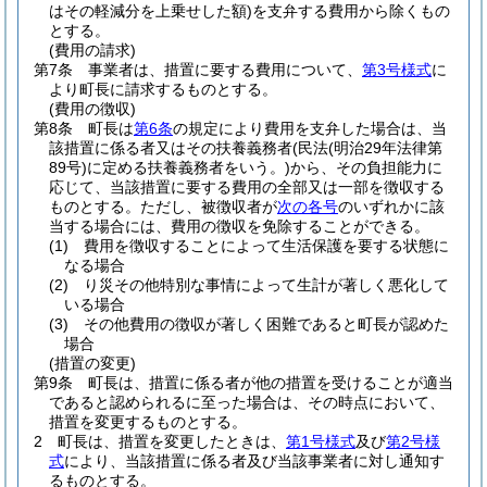
はその軽減分を上乗せした額)
を支弁する費用から除くもの
とする。
(費用の請求)
第7条
事業者は、措置に要する費用について、
第3号様式
に
より町長に請求するものとする。
(費用の徴収)
第8条
町長は
第6条
の規定により費用を支弁した場合は、当
該措置に係る者又はその扶養義務者
(民法
(明治29年法律第
89号)
に定める扶養義務者をいう。)
から、その負担能力に
応じて、当該措置に要する費用の全部又は一部を徴収する
ものとする。
ただし、被徴収者が
次の各号
のいずれかに該
当する場合には、費用の徴収を免除することができる。
(1)
費用を徴収することによって生活保護を要する状態に
なる場合
(2)
り災その他特別な事情によって生計が著しく悪化して
いる場合
(3)
その他費用の徴収が著しく困難であると町長が認めた
場合
(措置の変更)
第9条
町長は、措置に係る者が他の措置を受けることが適当
であると認められるに至った場合は、その時点において、
措置を変更するものとする。
2
町長は、措置を変更したときは、
第1号様式
及び
第2号様
式
により、当該措置に係る者及び当該事業者に対し通知す
るものとする。