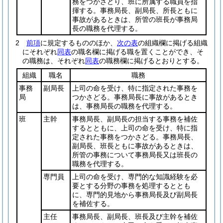
務をつかさどり、班に所属する職員を指
揮する。事務局長、副局長、所長ともに
事故があるときは、所管の班長が事務局
長の職務を代理する。
2
前項
に規定するもののほか、
次の表
の組織欄に掲げる組織
にそれぞれ
同表
の職名欄に掲げる職を置くことができ、そ
の職務は、それぞれ
同表
の職務欄に掲げるとおりとする。
組織
職名
職務
事務
副局長
上司の命を受け、特に指定された事務を
局
つかさどる。事務局長に事故があるとき
は、事務局長の職務を代理する。
班
主幹
事務局長、副局長の担当する事務を補佐
するとともに、上司の命を受け、特に指
定された事務をつかさどる。事務局長、
副局長、班長ともに事故があるときは、
所管の事務について事務局長又は班長の
職務を代理する。
専門員
上司の命を受け、専門的な知識経験を必
要とする分野の事務を処理するととも
に、専門的見地から事務局長及び副局長
を補佐する。
主任
事務局長、副局長、班長及び主幹を補佐