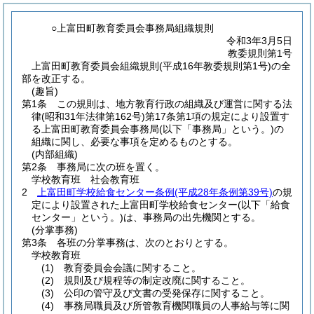
○上富田町教育委員会事務局組織規則
令和3年3月5日
教委規則第1号
上富田町教育委員会組織規則(平成16年教委規則第1号)の全
部を改正する。
(趣旨)
第1条
この規則は、地方教育行政の組織及び運営に関する法
律
(昭和31年法律第162号)
第17条第1項の規定により設置す
る上富田町教育委員会事務局
(以下「事務局」という。)
の
組織に関し、必要な事項を定めるものとする。
(内部組織)
第2条
事務局に次の班を置く。
学校教育班 社会教育班
2
上富田町学校給食センター条例
(平成28年条例第39号)
の規
定により設置された上富田町学校給食センター
(以下「給食
センター」という。)
は、事務局の出先機関とする。
(分掌事務)
第3条
各班の分掌事務は、次のとおりとする。
学校教育班
(1)
教育委員会会議に関すること。
(2)
規則及び規程等の制定改廃に関すること。
(3)
公印の管守及び文書の受発保存に関すること。
(4)
事務局職員及び所管教育機関職員の人事給与等に関