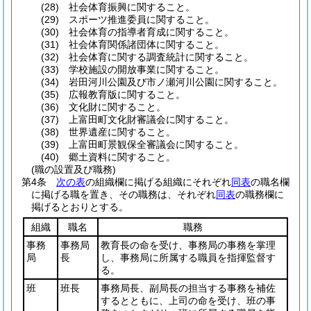
(28)
社会体育振興に関すること。
(29)
スポーツ推進委員に関すること。
(30)
社会体育の指導者育成に関すること。
(31)
社会体育関係諸団体に関すること。
(32)
社会体育に関する調査統計に関すること。
(33)
学校施設の開放事業に関すること。
(34)
岩田河川公園及び市ノ瀬河川公園に関すること。
(35)
広報教育版に関すること。
(36)
文化財に関すること。
(37)
上富田町文化財審議会に関すること。
(38)
世界遺産に関すること。
(39)
上富田町景観保全審議会に関すること。
(40)
郷土資料に関すること。
(職の設置及び職務)
第4条
次の表
の組織欄に掲げる組織にそれぞれ
同表
の職名欄
に掲げる職を置き、その職務は、それぞれ
同表
の職務欄に
掲げるとおりとする。
組織
職名
職務
事務
事務局
教育長の命を受け、事務局の事務を掌理
局
長
し、事務局に所属する職員を指揮監督す
る。
班
班長
事務局長、副局長の担当する事務を補佐
するとともに、上司の命を受け、班の事