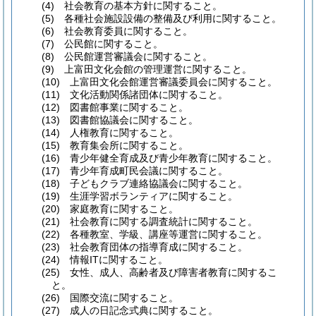
(4)
社会教育の基本方針に関すること。
(5)
各種社会施設設備の整備及び利用に関すること。
(6)
社会教育委員に関すること。
(7)
公民館に関すること。
(8)
公民館運営審議会に関すること。
(9)
上富田文化会館の管理運営に関すること。
(10)
上富田文化会館運営審議委員会に関すること。
(11)
文化活動関係諸団体に関すること。
(12)
図書館事業に関すること。
(13)
図書館協議会に関すること。
(14)
人権教育に関すること。
(15)
教育集会所に関すること。
(16)
青少年健全育成及び青少年教育に関すること。
(17)
青少年育成町民会議に関すること。
(18)
子どもクラブ連絡協議会に関すること。
(19)
生涯学習ボランティアに関すること。
(20)
家庭教育に関すること。
(21)
社会教育に関する調査統計に関すること。
(22)
各種教室、学級、講座等運営に関すること。
(23)
社会教育団体の指導育成に関すること。
(24)
情報ITに関すること。
(25)
女性、成人、高齢者及び障害者教育に関するこ
と。
(26)
国際交流に関すること。
(27)
成人の日記念式典に関すること。