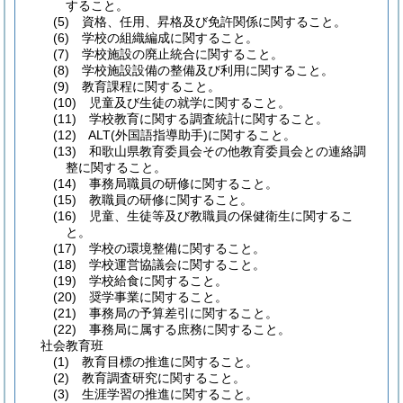
すること。
(5)
資格、任用、昇格及び免許関係に関すること。
(6)
学校の組織編成に関すること。
(7)
学校施設の廃止統合に関すること。
(8)
学校施設設備の整備及び利用に関すること。
(9)
教育課程に関すること。
(10)
児童及び生徒の就学に関すること。
(11)
学校教育に関する調査統計に関すること。
(12)
ALT
(外国語指導助手)
に関すること。
(13)
和歌山県教育委員会その他教育委員会との連絡調
整に関すること。
(14)
事務局職員の研修に関すること。
(15)
教職員の研修に関すること。
(16)
児童、生徒等及び教職員の保健衛生に関するこ
と。
(17)
学校の環境整備に関すること。
(18)
学校運営協議会に関すること。
(19)
学校給食に関すること。
(20)
奨学事業に関すること。
(21)
事務局の予算差引に関すること。
(22)
事務局に属する庶務に関すること。
社会教育班
(1)
教育目標の推進に関すること。
(2)
教育調査研究に関すること。
(3)
生涯学習の推進に関すること。