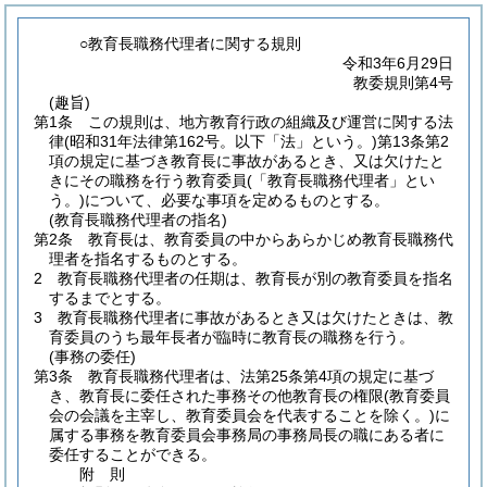
○教育長職務代理者に関する規則
令和3年6月29日
教委規則第4号
(趣旨)
第1条
この規則は、地方教育行政の組織及び運営に関する法
律
(昭和31年法律第162号。以下「法」という。)
第13条第2
項の規定に基づき教育長に事故があるとき、又は欠けたと
きにその職務を行う教育委員
(「教育長職務代理者」とい
う。)
について、必要な事項を定めるものとする。
(教育長職務代理者の指名)
第2条
教育長は、教育委員の中からあらかじめ教育長職務代
理者を指名するものとする。
2
教育長職務代理者の任期は、教育長が別の教育委員を指名
するまでとする。
3
教育長職務代理者に事故があるとき又は欠けたときは、教
育委員のうち最年長者が臨時に教育長の職務を行う。
(事務の委任)
第3条
教育長職務代理者は、法第25条第4項の規定に基づ
き、教育長に委任された事務その他教育長の権限
(教育委員
会の会議を主宰し、教育委員会を代表することを除く。)
に
属する事務を教育委員会事務局の事務局長の職にある者に
委任することができる。
附
則