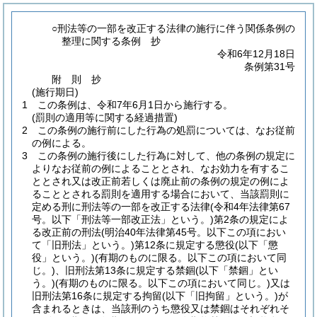
○刑法等の一部を改正する法律の施行に伴う関係条例の
整理に関する条例 抄
令和6年12月18日
条例第31号
附
則
抄
(施行期日)
1
この条例は、令和7年6月1日から施行する。
(罰則の適用等に関する経過措置)
2
この条例の施行前にした行為の処罰については、なお従前
の例による。
3
この条例の施行後にした行為に対して、他の条例の規定に
よりなお従前の例によることとされ、なお効力を有するこ
ととされ又は改正前若しくは廃止前の条例の規定の例によ
ることとされる罰則を適用する場合において、当該罰則に
定める刑に刑法等の一部を改正する法律
(令和4年法律第67
号。以下「刑法等一部改正法」という。)
第2条の規定によ
る改正前の刑法
(明治40年法律第45号。以下この項におい
て「旧刑法」という。)
第12条に規定する懲役
(以下「懲
役」という。)
(有期のものに限る。以下この項において同
じ。)
、旧刑法第13条に規定する禁錮
(以下「禁錮」とい
う。)
(有期のものに限る。以下この項において同じ。)
又は
旧刑法第16条に規定する拘留
(以下「旧拘留」という。)
が
含まれるときは、当該刑のうち懲役又は禁錮はそれぞれそ