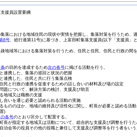
落支援員設置要綱
の集落における地域住民の現状や実情を把握し、集落対策を行うため、
第8号
、総行過第11号)
に基づき、上富田町集落支援員
(以下「支援員」と
過疎地域等における集落対策を行うため、住民と住民、住民と行政の間
前条
の目的を達成するため
次の各号
に掲げる活動を行う。
と連携した、集落の巡回と状況の把握
と連携した、住民と共に行う集落点検
住民と行政の連携を促進するための話し合いの材料及び場の設定
問題について、解決方策の検討、支援及び助言
る地域又は職務の支援
し合いを通じ必要と認められる活動の実施
るもののほか、地域の維持及び活性化に関し、町長が必要と認める活動
置)
次の各号
のとおり区分して配置する。
町長が指定する地域又は活動について、総合的な支援及び調整を行うた
自治会等の役員その他の役職と兼任して支援及び調整等を行う者をいう