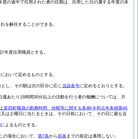
年度の途中で任用された者の任期は、任用した日の属する年度の末
これを解任することができる。
会計年度任用職員とする。
課において定めるものとする。
のとし、その額は次の区分に応じ
当該各号
に定めるとおりとする。
1週あたり15時間30分以上の活動を行う者の報酬については、月
上富田町職員の勤務時間、休暇等に関する条例
(令和元年条例第46
日又は土曜日に当たるときは、その日前において、その日に最も近
例
によるものとする。
この場合において、
第7条
から
前条
までの規定は適用しない。