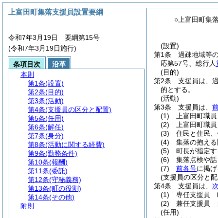
上富田町集落支援員設置要綱
○上富田町集
令和7年3月19日 要綱第15号
(設置)
(令和7年3月19日施行)
第1条
過疎地域等
応第57号、総行人
条項目次
沿革
(目的)
本則
第2条
支援員は、
第1条
(設置)
的とする。
第2条
(目的)
(活動)
第3条
(活動)
第3条
支援員は、
第4条
(支援員の区分と配置)
(1)
上富田町職員
第5条
(任用)
(2)
上富田町職員
第6条
(解任)
(3)
住民と住民、
第7条
(身分)
(4)
集落の抱える
第8条
(活動に関する経費)
(5)
町長が指定す
第9条
(勤務条件)
(6)
集落点検や話
第10条
(報酬)
(7)
前各号
に掲げ
第11条
(委託)
(支援員の区分と配
第12条
(守秘義務)
第4条
支援員は、
第13条
(町の役割)
(1)
専任支援員 
第14条
(その他)
(2)
兼任支援員 
附則
(任用)