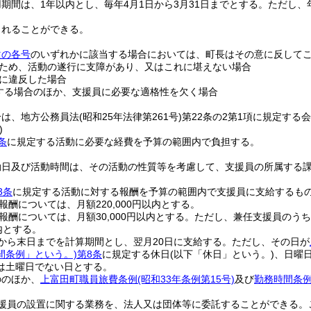
期間は、1年以内とし、毎年4月1日から3月31日までとする。
ただし、
されることができる。
次の各号
のいずれかに該当する場合においては、町長はその意に反して
ため、活動の遂行に支障があり、又はこれに堪えない場合
に違反した場合
する場合のほか、支援員に必要な適格性を欠く場合
分は、地方公務員法
(昭和25年法律第261号)
第22条の2第1項に規定する
)
条
に規定する活動に必要な経費を予算の範囲内で負担する。
動日及び活動時間は、その活動の性質等を考慮して、支援員の所属する
3条
に規定する活動に対する報酬を予算の範囲内で支援員に支給するも
報酬については、月額220,000円以内とする。
報酬については、月額30,000円以内とする。
ただし、兼任支援員のうち
以内とする。
から末日までを計算期間とし、翌月20日に支給する。
ただし、その日が
間条例」という。)
第8条
に規定する休日
(以下「休日」という。)
、日曜
は土曜日でない日とする。
ののほか、
上富田町職員旅費条例
(昭和33年条例第15号)
及び
勤務時間条
援員の設置に関する業務を、法人又は団体等に委託することができる。