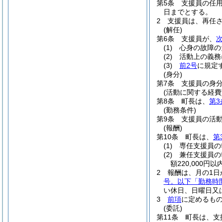
第5条
支援員の任用
日までとする。
2
支援員は、再任
(解任)
第6条
支援員が、
(1)
心身の故障の
(2)
活動上の義務
(3)
前2号
に規定
(身分)
第7条
支援員の身
(活動に関する経費
第8条
町長は、
第3
(勤務条件)
第9条
支援員の活
(報酬)
第10条
町長は、
第
(1)
専任支援員の
(2)
兼任支援員の
額220,000円
2
報酬は、月の1日
号。以下「勤務時
い休日、日曜日又
3
前項
に定めるも
(委託)
第11条
町長は、支