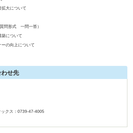
拡大について
質問形式 一問一答）
築について
の向上について
合わせ先
クス：0739-47-4005