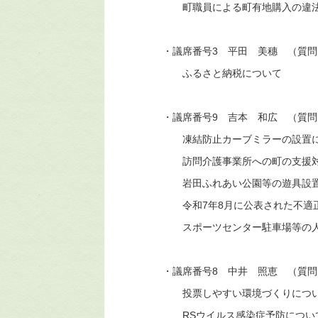
町職員による町有地購入の違法性
・議席番号3 平田 美穗 （質問
ふるさと納税について
・議席番号9 吉本 和広 （質問
凍結防止カーブミラーの設置に
訪問介護事業所への町の支援対
岩田ふれあい公園等の遊具設置
令和7年8月に公表された不適正な
スポーツセンター駐車場等の人工
・議席番号8 中井 照恵 （質問
投票しやすい環境づくりにつ
RSウイルス感染症予防につい