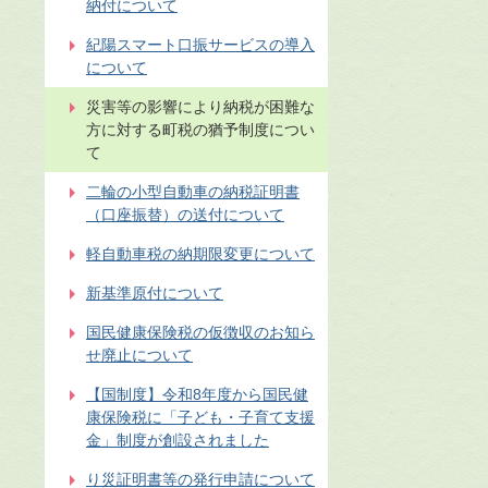
納付について
紀陽スマート口振サービスの導入
について
災害等の影響により納税が困難な
方に対する町税の猶予制度につい
て
二輪の小型自動車の納税証明書
（口座振替）の送付について
軽自動車税の納期限変更について
新基準原付について
国民健康保険税の仮徴収のお知ら
せ廃止について
【国制度】令和8年度から国民健
康保険税に「子ども・子育て支援
金」制度が創設されました
り災証明書等の発行申請について