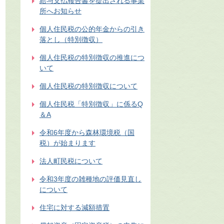
給与支払報告書を提出される事業
所へお知らせ
個人住民税の公的年金からの引き
落とし（特別徴収）
個人住民税の特別徴収の推進につ
いて
個人住民税の特別徴収について
個人住民税「特別徴収」に係るQ
＆A
令和6年度から森林環境税（国
税）が始まります
法人町民税について
令和3年度の雑種地の評価見直し
について
住宅に対する減額措置