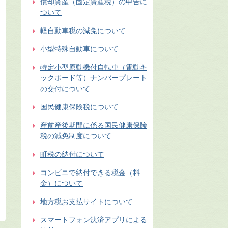
償却資産（固定資産税）の申告に
ついて
軽自動車税の減免について
小型特殊自動車について
特定小型原動機付自転車（電動キ
ックボード等）ナンバープレート
の交付について
国民健康保険税について
産前産後期間に係る国民健康保険
税の減免制度について
町税の納付について
コンビニで納付できる税金（料
金）について
地方税お支払サイトについて
スマートフォン決済アプリによる