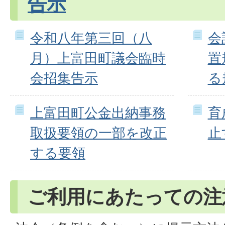
告示
令和八年第三回（八
会
月）上富田町議会臨時
置
会招集告示
る
上富田町公金出納事務
育
取扱要領の一部を改正
止
する要領
ご利用にあたっての注