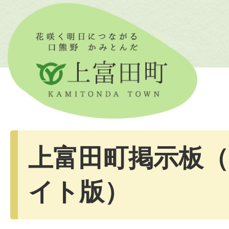
上富田町掲示板
イト版）