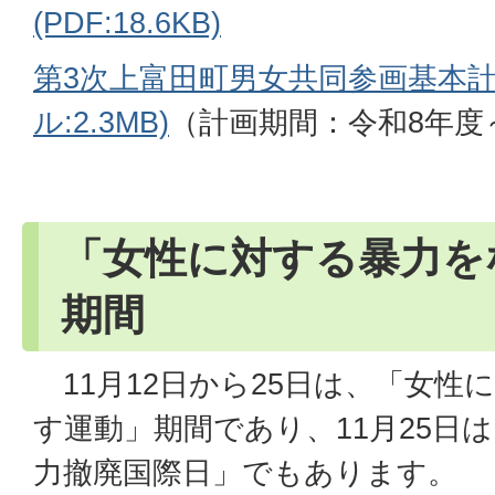
(PDF:18.6KB)
第3次上富田町男女共同参画基本計
ル:2.3MB)
（計画期間：令和8年度
「女性に対する暴力を
期間
11月12日から25日は、「女性
す運動」期間であり、11月25日
力撤廃国際日」でもあります。