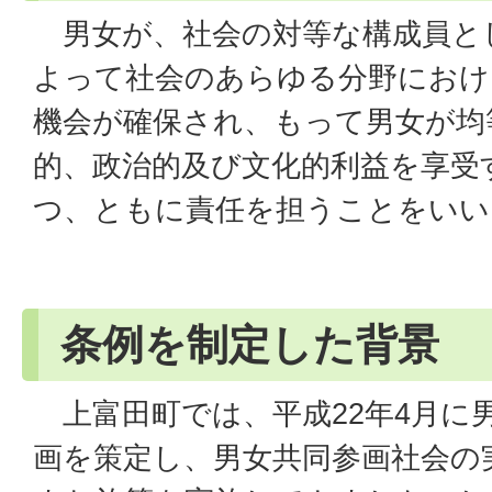
男女が、社会の対等な構成員と
よって社会のあらゆる分野におけ
機会が確保され、もって男女が均
的、政治的及び文化的利益を享受
つ、ともに責任を担うことをいい
条例を制定した背景
上富田町では、平成22年4月に
画を策定し、男女共同参画社会の