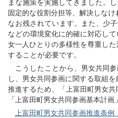
まな施策を実施してきました。し
固定的な役割分担等、解決しなけ
なお残されています。また、少子
などの環境変化に的確に対応して
女一人ひとりの多様性を尊重した
することが必要です。
こうしたことから、男女共同参
し、男女共同参画に関する取組を
推進するため、「上富田町男女共
「上富田町男女共同参画基本計画
上富田町男女共同参画推進条例