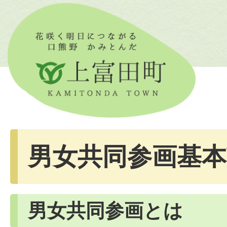
男女共同参画基本
男女共同参画とは