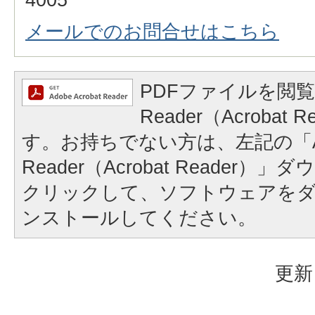
メールでのお問合せはこちら
PDFファイルを閲覧
Reader（Acrobat
す。お持ちでない方は、左記の「A
Reader（Acrobat Reader
クリックして、ソフトウェアを
ンストールしてください。
更新