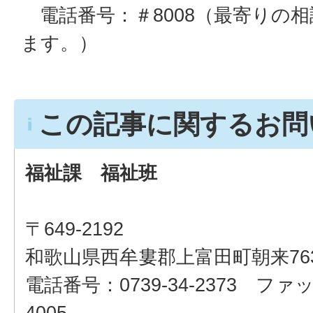
電話番号：＃8008（最寄りの
ます。）
この記事に関するお問
福祉課 福祉班
〒649-2192
和歌山県西牟婁郡上富田町朝来76
電話番号：0739-34-2373 ファッ
4005