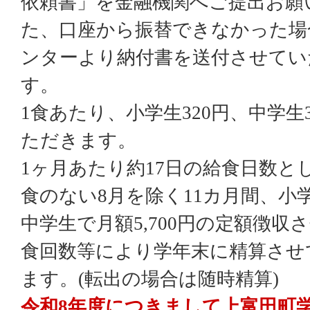
依頼書」を金融機関へご提出お願
た、口座から振替できなかった場
ンターより納付書を送付させてい
す。
1食あたり、小学生320円、中学生
ただきます。
1ヶ月あたり約17日の給食日数と
食のない8月を除く11カ月間、小学
中学生で月額5,700円の定額徴収
食回数等により学年末に精算させ
ます。
(
転出の場合は随時精算
)
令和8年度につきまして上富田町