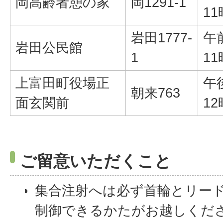
岡高齢者憩の家
岡1291-1
11
岩田1777-
午
岩田公民館
1
11
上富田町役場正
午
朝来763
面玄関前
12
ご留意いただくこと
集合注射へは必ず首輪とリー
制御できるかたがお越しくだ