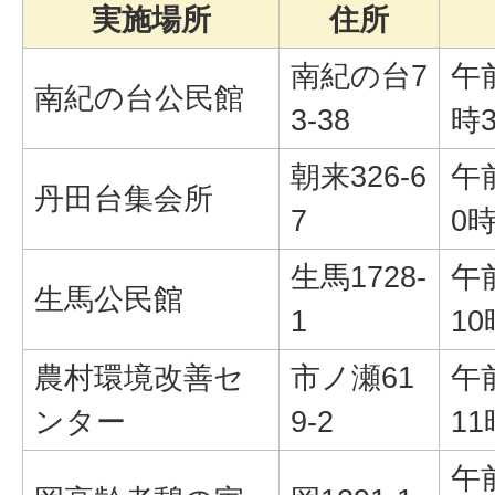
実施場所
住所
南紀の台7
午
南紀の台公民館
3-38
時
朝来326-6
午
丹田台集会所
7
0時
生馬1728-
午
生馬公民館
1
10
農村環境改善セ
市ノ瀬61
午
ンター
9-2
11
午