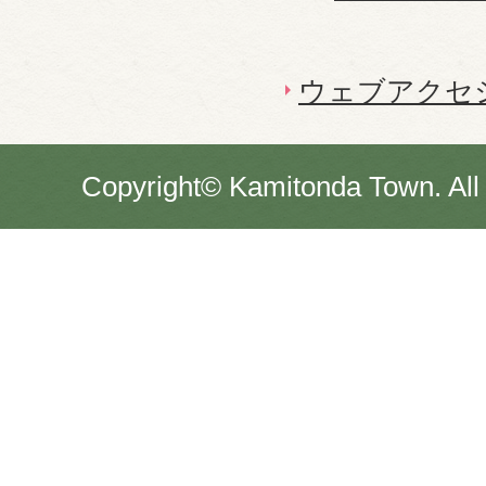
ウェブアクセ
Copyright© Kamitonda Town. All