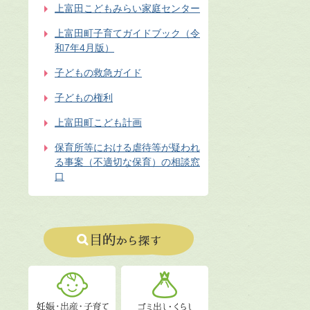
上富田こどもみらい家庭センター
上富田町子育てガイドブック（令
和7年4月版）
子どもの救急ガイド
子どもの権利
上富田町こども計画
保育所等における虐待等が疑われ
る事案（不適切な保育）の相談窓
口