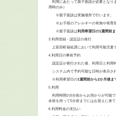
利用にあたって親子面談が必要となりま
用時のみ）
※親子面談は実施場所で行います。
※お子様のアレルギーの有無や発育状
※親子面談は
利用希望日の1週間前ま
3.利用登録・認定証の発行
上富田町福祉課において利用可能児童で
4.利用日の事前予約
認定証が発行された後、利用日と利用
システム内で予約可能な日時が表示され
※利用希望日の
1週間前から2か月後ま
5.利用
利用時間の5分前からお預かりが可能で
余裕を持って5分前までにはお迎えに来
6.利用料金の支払い