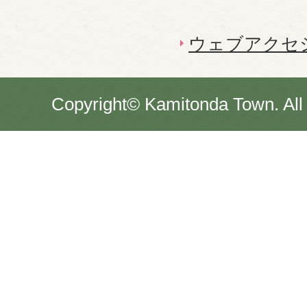
ウェブアクセ
Copyright© Kamitonda Town. All