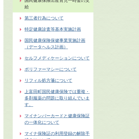
国民健康保険出産育児一時金の支
給
第三者行為について
特定健康診査等基本実施計画
国民健康保険保健事業実施計画
（データヘルス計画）
セルフメディケーションについて
ポリファーマシーについて
リフィル処方箋について
上富田町国民健康保険では重複・
多剤服薬の問題に取り組んでいま
す。
マイナンバーカードと健康保険証
の一体化について
マイナ保険証の利用登録の解除手