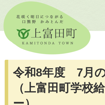
令和8年度 7月
（上富田町学校
ー）