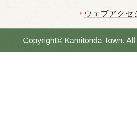
ウェブアクセ
Copyright© Kamitonda Town. All