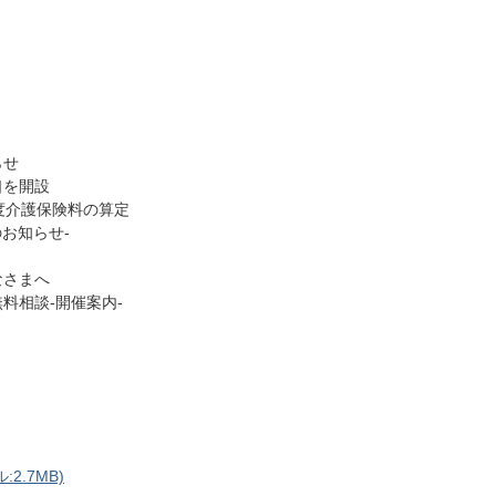
らせ
口を開設
度介護保険料の算定
お知らせ-
なさまへ
料相談-開催案内-
2.7MB)