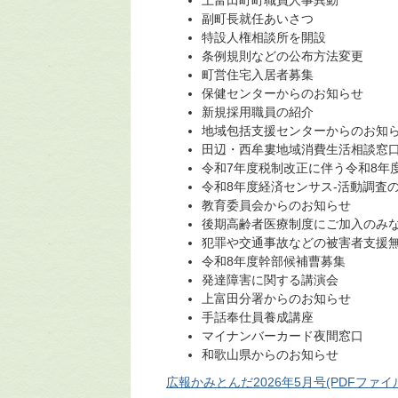
上富田町町職員人事異動
副町長就任あいさつ
特設人権相談所を開設
条例規則などの公布方法変更
町営住宅入居者募集
保健センターからのお知らせ
新規採用職員の紹介
地域包括支援センターからのお知
田辺・西牟婁地域消費生活相談窓
令和7年度税制改正に伴う令和8年
令和8年度経済センサス-活動調査の
教育委員会からのお知らせ
後期高齢者医療制度にご加入のみ
犯罪や交通事故などの被害者支援無
令和8年度幹部候補曹募集
発達障害に関する講演会
上富田分署からのお知らせ
手話奉仕員養成講座
マイナンバーカード夜間窓口
和歌山県からのお知らせ
広報かみとんだ2026年5月号(PDFファイル: