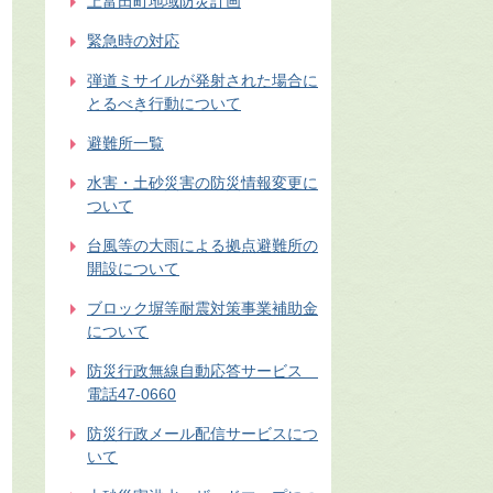
上富田町地域防災計画
緊急時の対応
弾道ミサイルが発射された場合に
とるべき行動について
避難所一覧
水害・土砂災害の防災情報変更に
ついて
台風等の大雨による拠点避難所の
開設について
ブロック塀等耐震対策事業補助金
について
防災行政無線自動応答サービス
電話47-0660
防災行政メール配信サービスにつ
いて