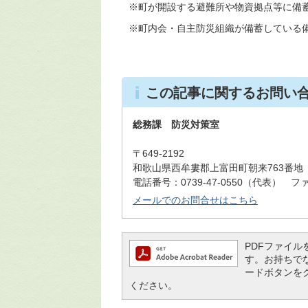
※町が開設する避難所や物資拠点等に備
※町内会・自主防災組織が備蓄している
この記事に関するお問い
総務課 防災対策室
〒649-2192
和歌山県西牟婁郡上富田町朝来763番地
電話番号：0739-47-0550（代表） ファッ
メールでのお問合せはこちら
PDFファイルを閲
す。お持ちでない
ードボタンを
ください。