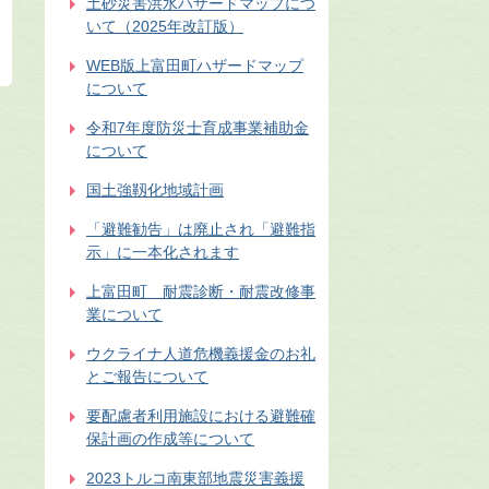
土砂災害洪水ハザードマップにつ
いて（2025年改訂版）
WEB版上富田町ハザードマップ
について
令和7年度防災士育成事業補助金
について
国土強靱化地域計画
「避難勧告」は廃止され「避難指
示」に一本化されます
上富田町 耐震診断・耐震改修事
業について
ウクライナ人道危機義援金のお礼
とご報告について
要配慮者利用施設における避難確
保計画の作成等について
2023トルコ南東部地震災害義援