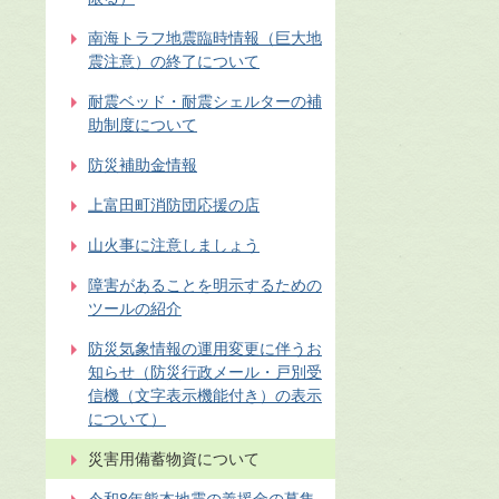
南海トラフ地震臨時情報（巨大地
震注意）の終了について
耐震ベッド・耐震シェルターの補
助制度について
防災補助金情報
上富田町消防団応援の店
山火事に注意しましょう
障害があることを明示するための
ツールの紹介
防災気象情報の運用変更に伴うお
知らせ（防災行政メール・戸別受
信機（文字表示機能付き）の表示
について）
災害用備蓄物資について