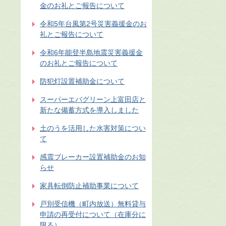
金のお礼とご報告について
令和5年台風第2号災害義援金のお
礼とご報告について
令和6年能登半島地震災害義援金
のお礼とご報告について
防犯灯設置補助金について
スーパーエバグリーン上富田店と
新たな備蓄方式を導入しました
土のうを活用した水害対策につい
て
感震ブレーカー設置補助金のお知
らせ
家具転倒防止補助事業について
戸別受信機（町内放送）無料貸与
申請の再受付について（在庫分に
限る）