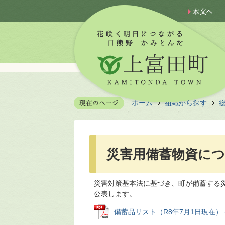
ホーム
組織から探す
災害用備蓄物資に
災害対策基本法に基づき、町が備蓄する
公表します。
備蓄品リスト（R8年7月1日現在） (PD