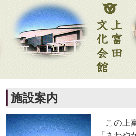
施設案内
この上富
『さわや