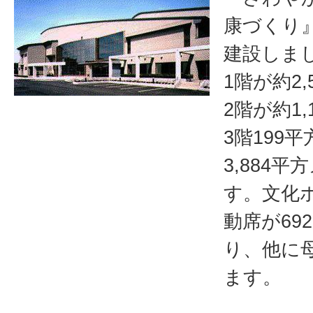
康づくり
建設しま
1階が約2
2階が約1
3階199
3,884
す。文化
動席が69
り、他に
ます。