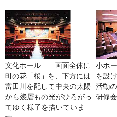
文化ホール 画面全体に
小ホ
町の花「桜」を、下方には
を設
富田川を配して中央の太陽
活動
から幾層もの光がひろがっ
研修
てゆく様子を描いていま