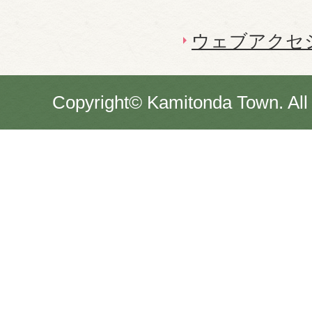
ウェブアクセ
Copyright© Kamitonda Town. All