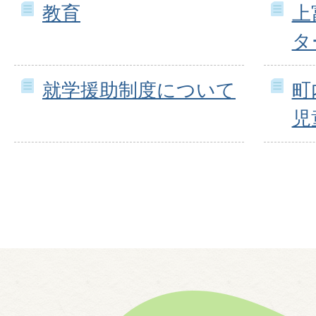
教育
上
タ
就学援助制度について
町
児