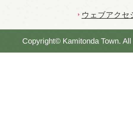
ウェブアクセ
Copyright© Kamitonda Town. All