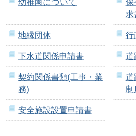
幼稚園について
保
求
地縁団体
行
下水道関係申請書
道
契約関係書類(工事・業
道
務)
制
安全施設設置申請書