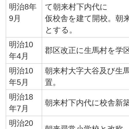
明治8年
て朝来村下内代に
9月
仮校舎を建て開校。朝
とする。
明治10
郡区改正に生馬村を学
年4月
明治10
朝来村大字大谷及び生
年5月
置。
明治18
朝来村下内代に校舎新
年7月
明治20
朝来尋常小学校と改称