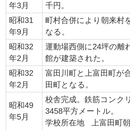
年3月
千円。
昭和31
町村合併により朝来村
年9月
なる。
昭和32
運動場西側に24坪の離
年2月
館が建築された。
昭和32
富田川町と上富田町が
年2月
田町となる。
校舎完成。鉄筋コンクリ
昭和49
3458平方メートル。
年5月
学校所在地 上富田町朝来