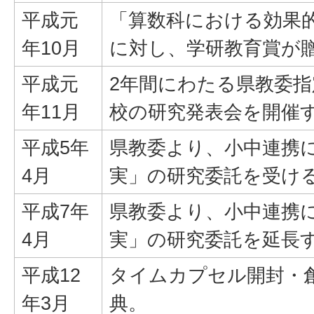
平成元
「算数科における効果
年10月
に対し、学研教育賞が
平成元
2年間にわたる県教委
年11月
校の研究発表会を開催
平成5年
県教委より、小中連携
4月
実」の研究委託を受け
平成7年
県教委より、小中連携
4月
実」の研究委託を延長
平成12
タイムカプセル開封・創
年3月
典。