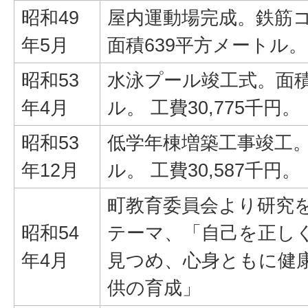
昭和49
屋内運動場完成。鉄筋
年5月
面積639平方メートル。
昭和53
水泳プール竣工式。面積
年4月
ル。 工費30,775千円。
昭和53
低学年棟増築工事竣工。
年12月
ル。 工費30,587千円。
町教育委員会より研究
昭和54
テーマ、「自己を正し
年4月
見つめ、心身ともに健
供の育成」