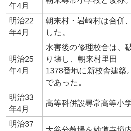
年4月
明治22
朝来村・岩崎村は合併
年4月
した。
水害後の修理校舎は、
明治25
り壊し、朝来村里田
年4月
1378番地に新校舎建築。
であった。
明治33
高等科併設尋常高等小
年4月
明治37
大谷分教場を妙道寺境