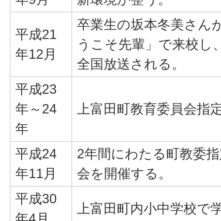
卒業生の坂本冬美さんが
平成21
うこそ先輩」で来校し
年12月
全国放送される。
平成23
年～24
上富田町教育委員会指
年
平成24
2年間にわたる町教委
年11月
会を開催する。
平成30
上富田町内小中学校で
年4月