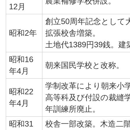
農業補修学校併設。
12月
創立50周年記念として
昭和2年
拡張校舎増築。
土地代1389円39銭。建
昭和16
朝来国民学校と改称。
年4月
学制改革により朝来小
昭和22
高等科及び付設の裁縫
年4月
年訓練所廃止。
昭和31
校舎一部改築。木造二階建