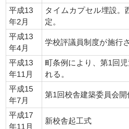
平成13
タイムカプセル埋設。西
年2月
定。
平成13
学校評議員制度が施行
年4月
平成13
町条例により、第1回
年11月
れる。
平成15
第1回校舎建築委員会開
年7月
平成17
新校舎起工式
年11月