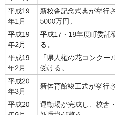
平成19
新校舎記念式典が挙行さ
年1月
5000万円。
平成19
平成17・18年度町委
年2月
る。
平成19
「県人権の花コンクー
年2月
受ける。
平成20
新体育館竣工式が挙行
年3月
平成20
運動場が完成し、校舎
年9月
新環境が整う。