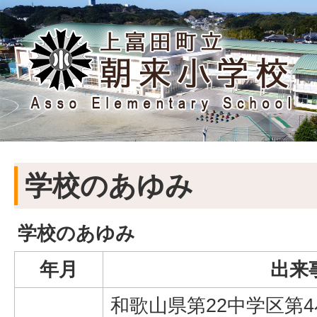
学校のあゆみ
学校のあゆみ
年月
出来
和歌山県第22中学区第