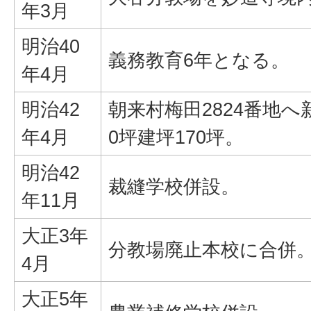
年3月
明治40
義務教育6年となる。
年4月
明治42
朝来村梅田2824番地へ
年4月
0坪建坪170坪。
明治42
裁縫学校併設。
年11月
大正3年
分教場廃止本校に合併
4月
大正5年