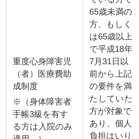
65歳未満の
方、もしく
は65歳以上
で平成18年
重度心身障害児
7月31日以
（者）医療費助
前から上記
成制度
の要件を満
たしていた
※（身体障害者
方が対象で
手帳3級を有す
あり、個人
る方は入院のみ
負担はいり
適用。）