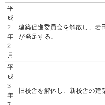
平
成
2
建築促進委員会を解散し、岩
年
が発足する。
2
月
平
成
3
旧校舎を解体し、新校舎の建
年
7