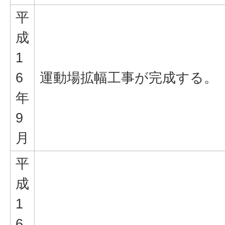
平
成
1
6
運動場拡幅工事が完成する。
年
9
月
平
成
1
6