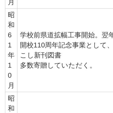
月
昭
和
6
学校前県道拡幅工事開始。翌
1
開校110周年記念事業として
年
こし新刊図書
1
多数寄贈していただく。
0
月
昭
和