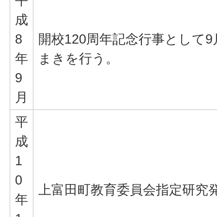
平
成
8
開校120周年記念行事として9
年
まきを行う。
9
月
平
成
1
0
上富田町教育委員会指定研究
年