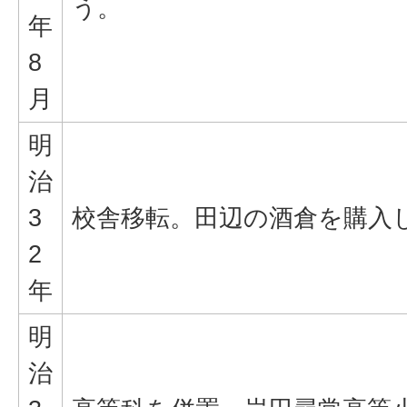
う。
年
8
月
明
治
3
校舎移転。田辺の酒倉を購入
2
年
明
治