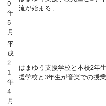
0
流が始まる。
年
5
月
平
成
2
はまゆう支援学校と本校2年
1
援学校と3年生が音楽での授
年
4
月