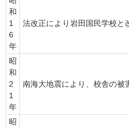
昭
和
1
法改正により岩田国民学校と
6
年
昭
和
2
南海大地震により、校舎の被
1
年
昭