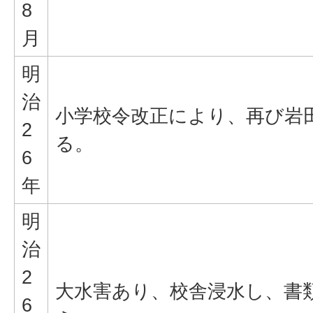
8
月
明
治
小学校令改正により、再び岩
2
る。
6
年
明
治
2
大水害あり、校舎浸水し、書
6