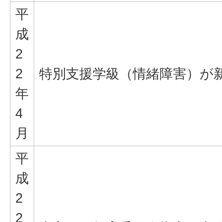
平
成
2
2
特別支援学級（情緒障害）が
年
4
月
平
成
2
2