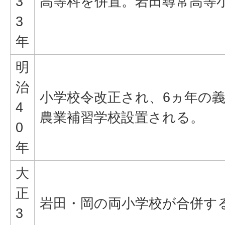
3
高等科を併置。岩田尋常高等
3
年
明
治
小学校令改正され、6ヵ年の
4
農業補習学校設置される。
0
年
大
正
岩田・岡の両小学校が合併す
3