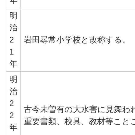
年
明
治
2
岩田尋常小学校と改称する。
1
年
明
治
2
古今未曽有の大水害に見舞わ
2
重要書類、校具、教材等こと
年