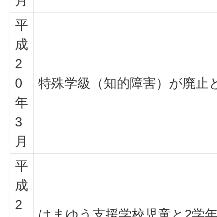
月
平
成
2
0
特殊学級（知的障害）が廃止
年
3
月
平
成
2
はまゆう支援学校児童と2学