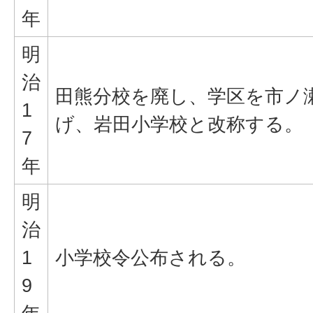
年
明
治
田熊分校を廃し、学区を市ノ
1
げ、岩田小学校と改称する。
7
年
明
治
1
小学校令公布される。
9