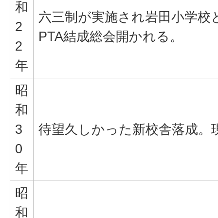
和
六三制が実施され岩田小学校
2
PTA結成総会開かれる。
2
年
昭
和
3
待望久しかった新校舎落成。
0
年
昭
和