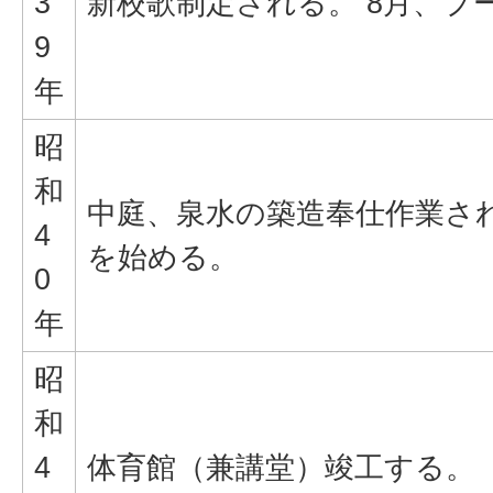
3
新校歌制定される。 8月、プ
9
年
昭
和
中庭、泉水の築造奉仕作業さ
4
を始める。
0
年
昭
和
4
体育館（兼講堂）竣工する。