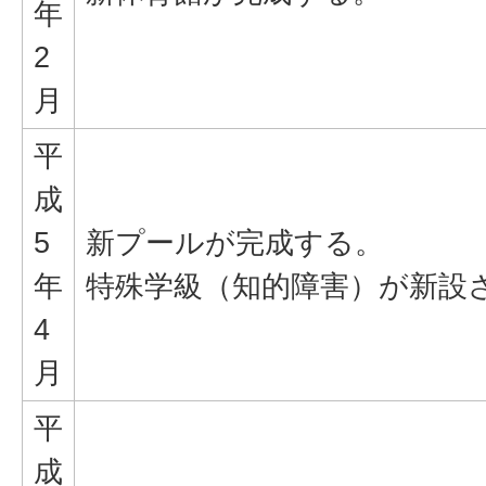
年
2
月
平
成
5
新プールが完成する。
年
特殊学級（知的障害）が新設
4
月
平
成