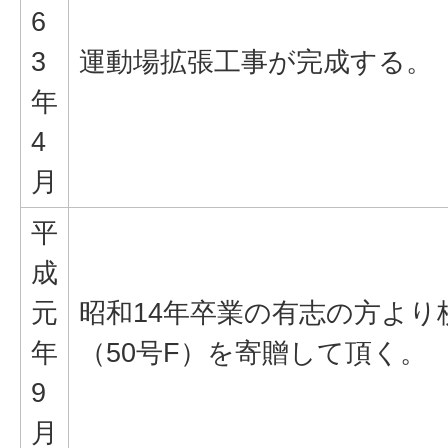
6
3
運動場拡張工事が完成する。
年
4
月
平
成
元
昭和14年卒業の有志の方より
年
（50号F）を寄贈して頂く。
9
月