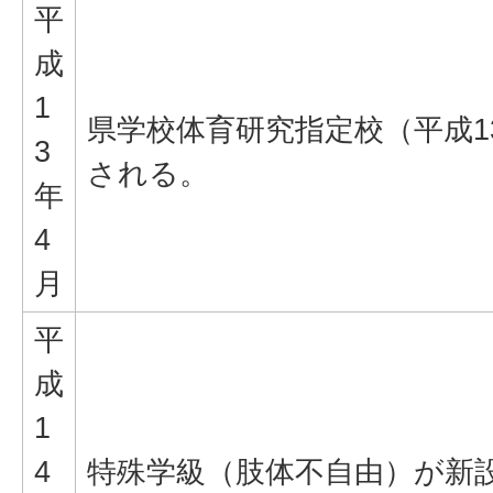
平
成
1
県学校体育研究指定校（平成1
3
される。
年
4
月
平
成
1
4
特殊学級（肢体不自由）が新