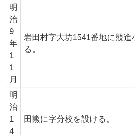
明
治
9
岩田村字大坊1541番地に競
年
る。
1
1
月
明
治
1
田熊に字分校を設ける。
4