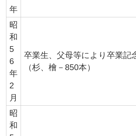
年
昭
和
5
卒業生、父母等により卒業記
6
（杉、檜－850本）
年
2
月
昭
和