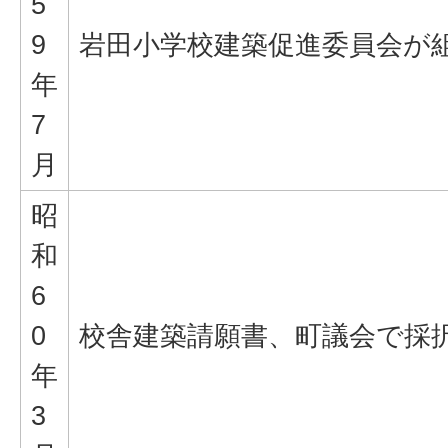
5
9
岩田小学校建築促進委員会が
年
7
月
昭
和
6
0
校舎建築請願書、町議会で採
年
3