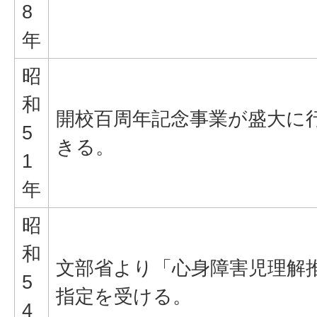
8
年
昭
和
開校百周年記念事業が盛大に
5
きる。
1
年
昭
和
文部省より「心身障害児理解
5
指定を受ける。
4