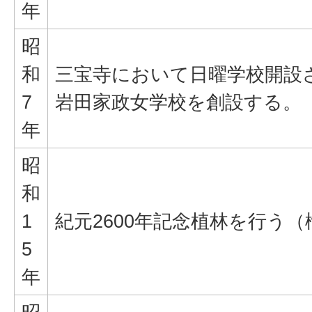
年
昭
和
三宝寺において日曜学校開設
7
岩田家政女学校を創設する。
年
昭
和
1
紀元2600年記念植林を行う（
5
年