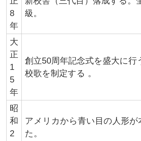
正
新校舎（三代目）落成する。
8
級。
年
大
正
創立50周年記念式を盛大に行
1
校歌を制定する 。
5
年
昭
和
アメリカから青い目の人形が
2
た。