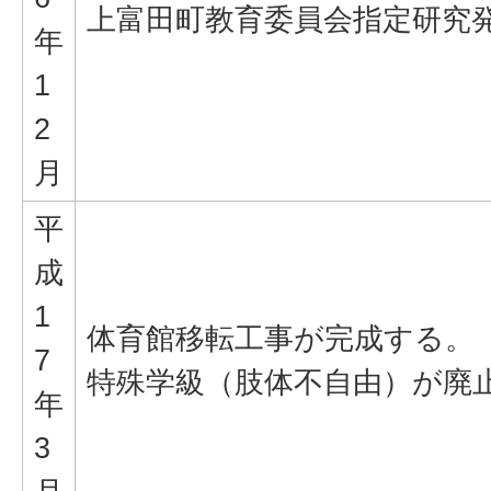
上富田町教育委員会指定研究
年
1
2
月
平
成
1
体育館移転工事が完成する。
7
特殊学級（肢体不自由）が廃
年
3