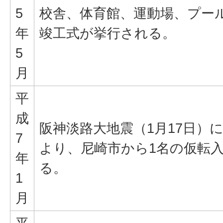
5
校舎、体育館、運動場、プー
年
竣工式が挙行される。
5
月
平
成
阪神淡路大地震（1月17日）
7
より、尼崎市から1名の仮転
年
る。
1
月