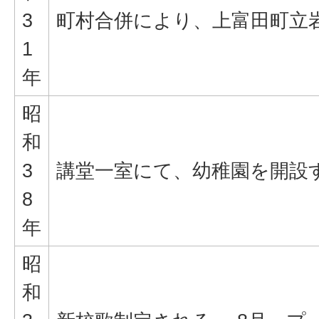
3
町村合併により、上富田町立
1
年
昭
和
3
講堂一室にて、幼稚園を開設
8
年
昭
和