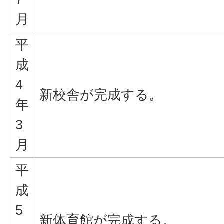
月
平
成
4
新校舎が完成する。
年
3
月
平
成
5
新体育館が完成する。