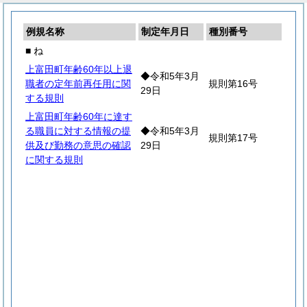
例規名称
制定年月日
種別番号
■ ね
上富田町年齢60年以上退
◆令和5年3月
職者の定年前再任用に関
規則第16号
29日
する規則
上富田町年齢60年に達す
る職員に対する情報の提
◆令和5年3月
規則第17号
供及び勤務の意思の確認
29日
に関する規則