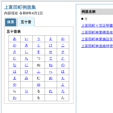
上富田町例規集
例規名称
内容現在 令和8年4月1日
■ り
体系
五十音
上富田町り災証明書
五十音表
上富田町林業構造改
あ
い
う
え
お
上富田町林業施設災
か
き
く
け
こ
上富田町林道維持管
さ
し
す
せ
そ
た
ち
つ
て
と
な
に
ぬ
ね
の
は
ひ
ふ
へ
ほ
ま
み
む
め
も
や
ゆ
よ
ら
り
る
れ
ろ
わ
を
ん