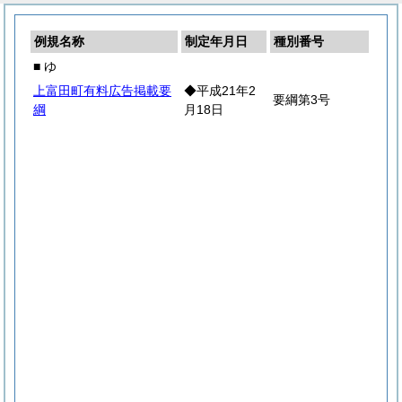
例規名称
制定年月日
種別番号
■ ゆ
上富田町有料広告掲載要
◆平成21年2
要綱第3号
綱
月18日