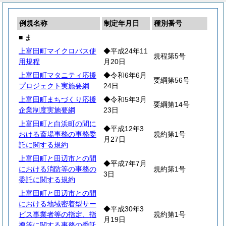
例規名称
制定年月日
種別番号
■ ま
上富田町マイクロバス使
◆平成24年11
規程第5号
用規程
月20日
上富田町マタニティ応援
◆令和6年6月
要綱第56号
プロジェクト実施要綱
24日
上富田町まちづくり応援
◆令和5年3月
要綱第14号
企業制度実施要綱
23日
上富田町と白浜町の間に
◆平成12年3
おける斎場事務の事務委
規約第1号
月27日
託に関する規約
上富田町と田辺市との間
◆平成7年7月
における消防等の事務の
規約第1号
3日
委託に関する規約
上富田町と田辺市との間
における地域密着型サー
◆平成30年3
ビス事業者等の指定、指
規約第1号
月19日
導等に関する事務の委託