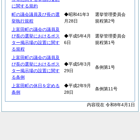
に関する規約
町の議会議員及び長の選
◆昭和41年3
選挙管理委員会
挙執行規程
月28日
規程第2号
上富田町の議会の議員及
び長の選挙におけるポス
◆平成5年4月
選挙管理委員会
ター掲示場の設置に関す
6日
規程第1号
る規程
上富田町の議会の議員及
び長の選挙におけるポス
◆平成5年3月
条例第1号
ター掲示場の設置に関す
29日
る条例
上富田町の休日を定める
◆平成2年9月
条例第11号
条例
28日
内容現在 令和8年4月1日