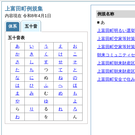
上富田町例規集
例規名称
内容現在 令和8年4月1日
■ あ
体系
五十音
上富田町明るい選挙
五十音表
上富田町空家等対策
あ
い
う
え
お
上富田町空家等対策
か
き
く
け
こ
朝来コミュニティセ
さ
し
す
せ
そ
上富田町朝来財産区
た
ち
つ
て
と
上富田町朝来財産区
な
に
ぬ
ね
の
上富田町安全で住み
は
ひ
ふ
へ
ほ
ま
み
む
め
も
や
ゆ
よ
ら
り
る
れ
ろ
わ
を
ん