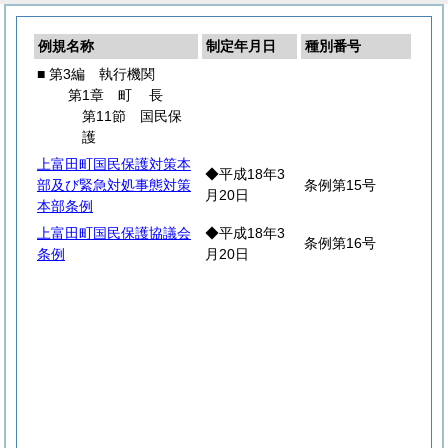
例規名称
制定年月日
種別番号
■ 第3編 執行機関
第1章
町
長
第11節 国民保
護
上富田町国民保護対策本
◆平成18年3
部及び緊急対処事態対策
条例第15号
月20日
本部条例
上富田町国民保護協議会
◆平成18年3
条例第16号
条例
月20日