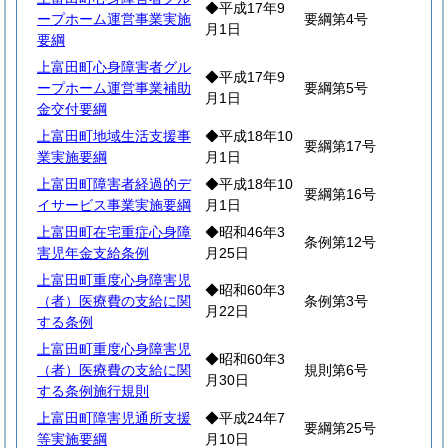
◆平成17年9
ープホーム運営事業実施
要綱第4号
月1日
要綱
上富田町心身障害者グル
◆平成17年9
ープホーム運営事業補助
要綱第5号
月1日
金交付要綱
上富田町地域生活支援事
◆平成18年10
要綱第17号
業実施要綱
月1日
上富田町障害者経過的デ
◆平成18年10
要綱第16号
イサービス事業実施要綱
月1日
上富田町在宅重症心身障
◆昭和46年3
条例第12号
害児年金支給条例
月25日
上富田町重度心身障害児
◆昭和60年3
（者）医療費の支給に関
条例第3号
月22日
する条例
上富田町重度心身障害児
◆昭和60年3
（者）医療費の支給に関
規則第6号
月30日
する条例施行規則
上富田町障害児通所支援
◆平成24年7
要綱第25号
等実施要綱
月10日