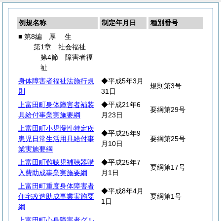
例規名称
制定年月日
種別番号
■ 第8編
厚
生
第1章 社会福祉
第4節 障害者福
祉
身体障害者福祉法施行規
◆平成5年3月
規則第3号
則
31日
上富田町身体障害者補装
◆平成21年6
要綱第29号
具給付事業実施要綱
月23日
上富田町小児慢性特定疾
◆平成25年9
患児日常生活用具給付事
要綱第25号
月10日
業実施要綱
上富田町難聴児補聴器購
◆平成25年7
要綱第17号
入費助成事業実施要綱
月1日
上富田町重度身体障害者
◆平成8年4月
住宅改造助成事業実施要
要綱第1号
1日
綱
上富田町心身障害者グル