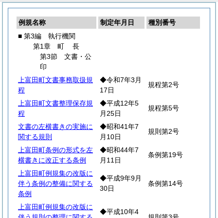
例規名称
制定年月日
種別番号
■ 第3編 執行機関
第1章
町
長
第3節 文書・公
印
上富田町文書事務取扱規
◆令和7年3月
規程第2号
程
17日
上富田町文書整理保存規
◆平成12年5
規程第5号
程
月25日
文書の左横書きの実施に
◆昭和41年7
規則第2号
関する規則
月10日
上富田町条例の形式を左
◆昭和44年7
条例第19号
横書きに改正する条例
月11日
上富田町例規集の改版に
◆平成9年9月
伴う条例の整備に関する
条例第14号
30日
条例
上富田町例規集の改版に
◆平成10年4
伴う規則の整理に関する
規則第3号