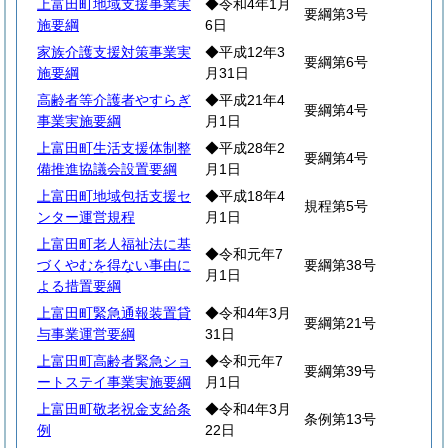
上富田町地域支援事業実
◆令和4年1月
要綱第3号
施要綱
6日
家族介護支援対策事業実
◆平成12年3
要綱第6号
施要綱
月31日
高齢者等介護者やすらぎ
◆平成21年4
要綱第4号
事業実施要綱
月1日
上富田町生活支援体制整
◆平成28年2
要綱第4号
備推進協議会設置要綱
月1日
上富田町地域包括支援セ
◆平成18年4
規程第5号
ンター運営規程
月1日
上富田町老人福祉法に基
◆令和元年7
づくやむを得ない事由に
要綱第38号
月1日
よる措置要綱
上富田町緊急通報装置貸
◆令和4年3月
要綱第21号
与事業運営要綱
31日
上富田町高齢者緊急ショ
◆令和元年7
要綱第39号
ートステイ事業実施要綱
月1日
上富田町敬老祝金支給条
◆令和4年3月
条例第13号
例
22日