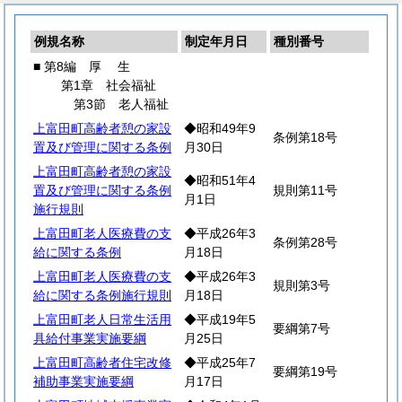
例規名称
制定年月日
種別番号
■ 第8編
厚
生
第1章 社会福祉
第3節 老人福祉
上富田町高齢者憩の家設
◆昭和49年9
条例第18号
置及び管理に関する条例
月30日
上富田町高齢者憩の家設
◆昭和51年4
置及び管理に関する条例
規則第11号
月1日
施行規則
上富田町老人医療費の支
◆平成26年3
条例第28号
給に関する条例
月18日
上富田町老人医療費の支
◆平成26年3
規則第3号
給に関する条例施行規則
月18日
上富田町老人日常生活用
◆平成19年5
要綱第7号
具給付事業実施要綱
月25日
上富田町高齢者住宅改修
◆平成25年7
要綱第19号
補助事業実施要綱
月17日