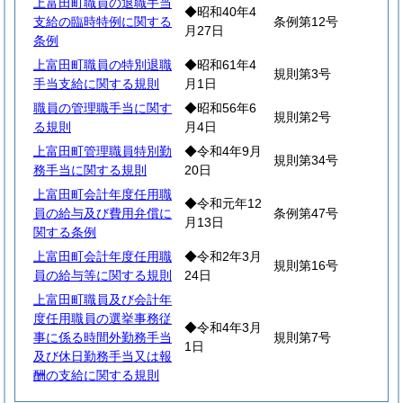
上富田町職員の退職手当
◆昭和40年4
支給の臨時特例に関する
条例第12号
月27日
条例
上富田町職員の特別退職
◆昭和61年4
規則第3号
手当支給に関する規則
月1日
職員の管理職手当に関す
◆昭和56年6
規則第2号
る規則
月4日
上富田町管理職員特別勤
◆令和4年9月
規則第34号
務手当に関する規則
20日
上富田町会計年度任用職
◆令和元年12
員の給与及び費用弁償に
条例第47号
月13日
関する条例
上富田町会計年度任用職
◆令和2年3月
規則第16号
員の給与等に関する規則
24日
上富田町職員及び会計年
度任用職員の選挙事務従
◆令和4年3月
事に係る時間外勤務手当
規則第7号
1日
及び休日勤務手当又は報
酬の支給に関する規則