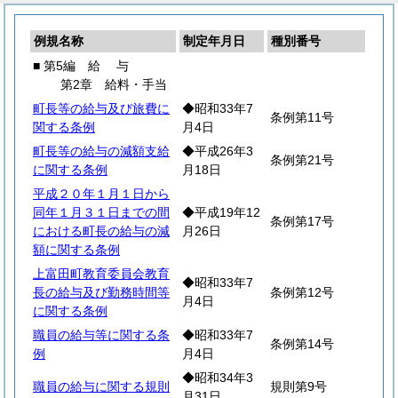
例規名称
制定年月日
種別番号
■ 第5編
給
与
第2章 給料・手当
町長等の給与及び旅費に
◆昭和33年7
条例第11号
関する条例
月4日
町長等の給与の減額支給
◆平成26年3
条例第21号
に関する条例
月18日
平成２０年１月１日から
同年１月３１日までの間
◆平成19年12
条例第17号
における町長の給与の減
月26日
額に関する条例
上富田町教育委員会教育
◆昭和33年7
長の給与及び勤務時間等
条例第12号
月4日
に関する条例
職員の給与等に関する条
◆昭和33年7
条例第14号
例
月4日
◆昭和34年3
職員の給与に関する規則
規則第9号
月31日