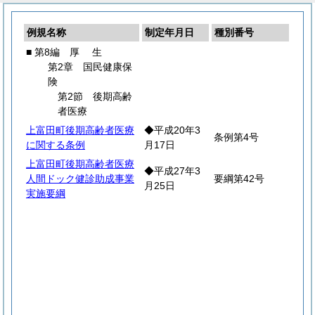
例規名称
制定年月日
種別番号
■ 第8編
厚
生
第2章 国民健康保
険
第2節 後期高齢
者医療
上富田町後期高齢者医療
◆平成20年3
条例第4号
に関する条例
月17日
上富田町後期高齢者医療
◆平成27年3
人間ドック健診助成事業
要綱第42号
月25日
実施要綱