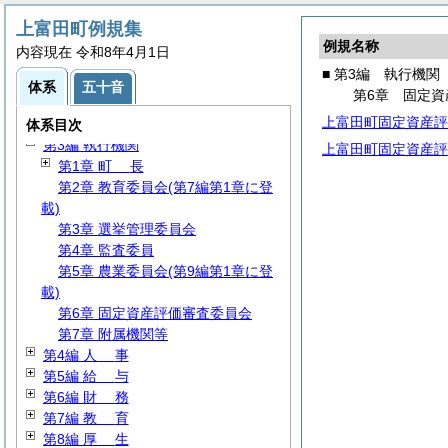
上富田町例規集
例規名称
内容現在 令和8年4月1日
■ 第3編 執行機関
体系
五十音
第6章 固定資
第1編
総
規
上富田町固定資産評
第2編
議
会
体系目次
第3編 執行機関
上富田町固定資産評
第1章
町
長
第2章 教育委員会(第7編第1章に登
載)
第3章 選挙管理委員会
第4章 監査委員
第5章 農業委員会(第9編第1章に登
載)
第6章 固定資産評価審査委員会
第7章 附属機関等
第4編
人
事
第5編
給
与
第6編
財
務
第7編
教
育
第8編
厚
生