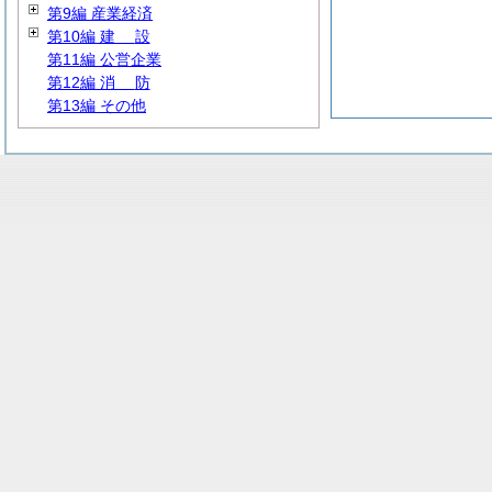
第9編 産業経済
第10編
建
設
第11編 公営企業
第12編
消
防
第13編 その他