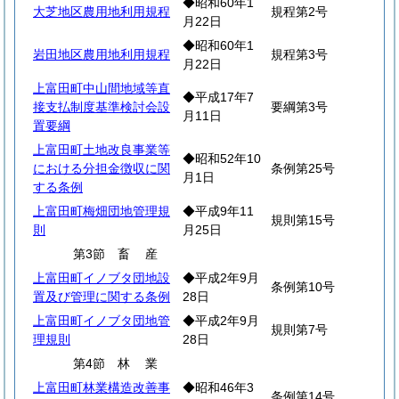
◆昭和60年1
大芝地区農用地利用規程
規程第2号
月22日
◆昭和60年1
岩田地区農用地利用規程
規程第3号
月22日
上富田町中山間地域等直
◆平成17年7
接支払制度基準検討会設
要綱第3号
月11日
置要綱
上富田町土地改良事業等
◆昭和52年10
における分担金徴収に関
条例第25号
月1日
する条例
上富田町梅畑団地管理規
◆平成9年11
規則第15号
則
月25日
第3節
畜
産
上富田町イノブタ団地設
◆平成2年9月
条例第10号
置及び管理に関する条例
28日
上富田町イノブタ団地管
◆平成2年9月
規則第7号
理規則
28日
第4節
林
業
上富田町林業構造改善事
◆昭和46年3
条例第14号