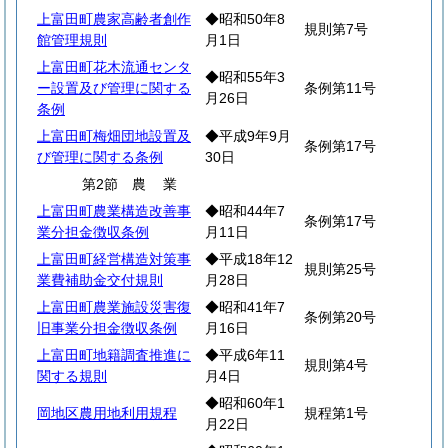
上富田町農家高齢者創作
◆昭和50年8
規則第7号
館管理規則
月1日
上富田町花木流通センタ
◆昭和55年3
ー設置及び管理に関する
条例第11号
月26日
条例
上富田町梅畑団地設置及
◆平成9年9月
条例第17号
び管理に関する条例
30日
第2節
農
業
上富田町農業構造改善事
◆昭和44年7
条例第17号
業分担金徴収条例
月11日
上富田町経営構造対策事
◆平成18年12
規則第25号
業費補助金交付規則
月28日
上富田町農業施設災害復
◆昭和41年7
条例第20号
旧事業分担金徴収条例
月16日
上富田町地籍調査推進に
◆平成6年11
規則第4号
関する規則
月4日
◆昭和60年1
岡地区農用地利用規程
規程第1号
月22日