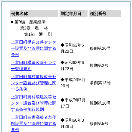
例規名称
制定年月日
種別番号
■ 第9編 産業経済
第2章
農
林
第1節
通
則
上富田町構造改善センタ
◆昭和62年6
ー設置及び管理に関する
条例第20号
月22日
条例
上富田町構造改善センタ
◆昭和62年6
規則第2号
ー管理規則
月22日
上富田町農村環境改善セ
◆平成7年6月
ンター設置及び管理に関
条例第13号
26日
する条例
上富田町農村環境改善セ
◆平成7年7月
ンター設置及び管理に関
規則第10号
17日
する条例施行規則
上富田町農家高齢者創作
◆昭和50年3
館設置及び管理に関する
条例第5号
月28日
条例