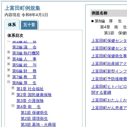
上富田町例規集
例規名称
内容現在 令和8年4月1日
■ 第8編
厚
生
体系
五十音
第4章
衛
第1節 保健
体系目次
上富田町保健センタ
第1編
総
規
第2編
議
会
上富田町保健センタ
第3編 執行機関
上富田町保健衛生事
第4編
人
事
上富田町妊産婦アク
第5編
給
与
第6編
財
務
上富田町新型インフ
第7編
教
育
上富田町予防接種費
第8編
厚
生
上富田町ヒトパピロ
第1章 社会福祉
関する要綱
第2章 国民健康保険
上富田町おたふくか
第3章 介護保険
第4章
衛
生
上富田町がん患者ア
第1節 保健衛生
第2節 環境衛生
第3節 墓地・火葬場