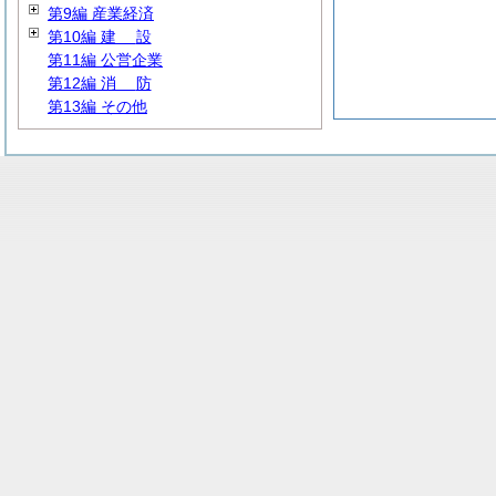
第9編 産業経済
第10編
建
設
第11編 公営企業
第12編
消
防
第13編 その他