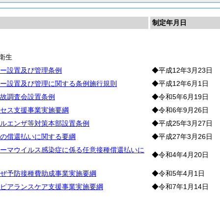
制定年月日
生
衛生
ー設置及び管理条例
◆平成12年3月23日
ー設置及び管理に関する条例施行規則
◆平成12年6月1日
故調査会設置条例
◆令和5年6月19日
セス支援事業実施要綱
◆令和6年9月26日
ルエンザ等対策本部設置条例
◆平成25年3月27日
の償還払いに関する要綱
◆平成27年3月26日
ーマウイルス感染症に係る任意接種償還払いに
◆令和4年4月20日
ぜ予防接種費助成事業実施要綱
◆令和5年4月1日
ピアランスケア支援事業実施要綱
◆令和7年1月14日